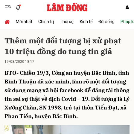
Mới nhất
Chính trị
Thời sự
Kinh tế
Đời sống
Pháp l
Gửi bình luận
Thêm một đối tượng bị xử phạt
10 triệu đồng do tung tin giả
19/03/2020 18:17
BTO- Chiều 19/3, Công an huyện Bắc Bình, tỉnh
Bình Thuận đã xác minh, làm rõ một đối tượng
sử dụng mạng xã hội facebook để đăng tải thông
Hủy
Gửi
tin sai sự thật về dịch Covid – 19. Đối tượng là Lỷ
Xướng Chăn, SN 1998, trú tại thôn Tiến Đạt, xã
Phan Tiến, huyện Bắc Bình.