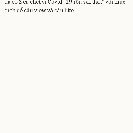
đã có 2 ca chết vì Covid -19 rồi, vãi thật” với mục
đích để câu view và câu like.