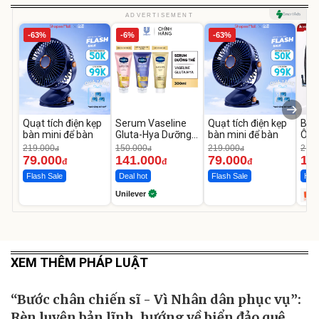
ADVERTISEMENT
-63%
-6%
-63%
Quạt tích điện kẹp
Serum Vaseline
Quạt tích điện kẹp
Bơm
bàn mini để bàn
Gluta-Hya Dưỡng
bàn mini để bàn
Ô T
Da Sáng Mịn Sau 7
MED
219.000
150.000
219.000
2.69
đ
đ
đ
Ngày
12.
79.000
141.000
79.000
1.
đ
đ
đ
Flash Sale
Deal hot
Flash Sale
Hot 
Unilever
XEM THÊM PHÁP LUẬT
“Bước chân chiến sĩ - Vì Nhân dân phục vụ”:
Rèn luyện bản lĩnh, hướng về biển đảo quê