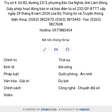
Trụ sở 4: Số 82, đường 23/3, phường Bắc Gia Nghĩa, tỉnh Lâm Đồng.
Giấy phép hoạt động báo in và báo điện tử số 232/GP-BTTT cấp
ngày 29 tháng 8 năm 2024 của Bộ Thông tin và Truyền thông.
Điện thoại: (0263) 3822473; (0263) 3810443 - Fax: (0263)
3827608.
Hotline: 0977885454
Kết nối chúng tôi tại:
Chính trị
Thời sự
Kinh tế
Đời sống
Pháp luật
Quốc phòng - An ninh
Văn hóa - Giải trí
Du lịch
Chính sách
Công nghệ - Chuyển đổi số
Video
POWERED BY
ONE
CMS
- A PRODUCT OF
NEKO