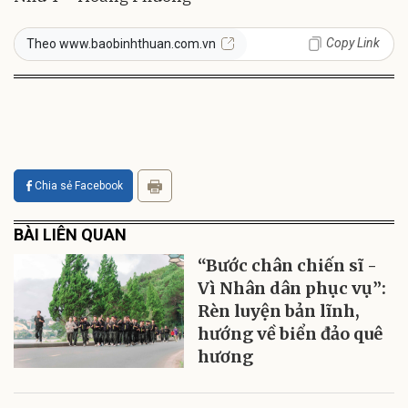
Copy Link
Theo www.baobinhthuan.com.vn
Chia sẻ Facebook
BÀI LIÊN QUAN
“Bước chân chiến sĩ -
Vì Nhân dân phục vụ”:
Rèn luyện bản lĩnh,
hướng về biển đảo quê
hương