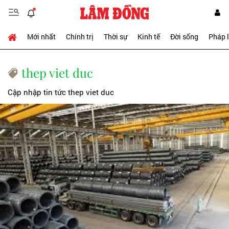
Mới nhất
Chính trị
Thời sự
Kinh tế
Đời sống
Pháp 
thep viet duc
Cập nhập tin tức thep viet duc