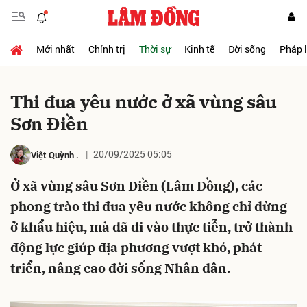
Mới nhất
Chính trị
Thời sự
Kinh tế
Đời sống
Pháp 
Gửi bình luận
Thi đua yêu nước ở xã vùng sâu
Sơn Ðiền
20/09/2025 05:05
Việt Quỳnh
.
Ở xã vùng sâu Sơn Điền (Lâm Đồng), các
phong trào thi đua yêu nước không chỉ dừng
Hủy
Gửi
ở khẩu hiệu, mà đã đi vào thực tiễn, trở thành
động lực giúp địa phương vượt khó, phát
triển, nâng cao đời sống Nhân dân.