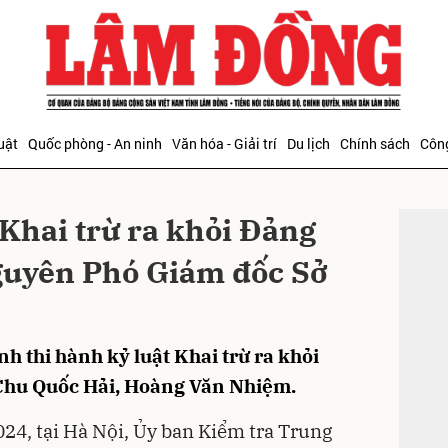
bình luận
uật
Quốc phòng - An ninh
Văn hóa - Giải trí
Du lịch
Chính sách
Công
ĐỌC T
 Khai trừ ra khỏi Đảng
guyên Phó Giám đốc Sở
Hủy
G
 thi hành kỷ luật Khai trừ ra khỏi
 Chu Quốc Hải, Hoàng Văn Nhiệm.
024, tại Hà Nội, Ủy ban Kiểm tra Trung