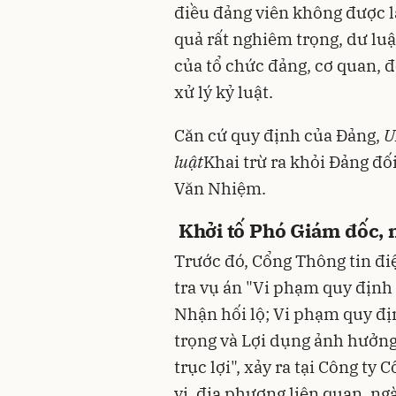
điều đảng viên không được 
quả rất nghiêm trọng, dư lu
của tổ chức đảng, cơ quan, đ
xử lý kỷ luật.
Căn cứ quy định của Đảng,
U
luật
Khai trừ ra khỏi Đảng đố
Văn Nhiệm.
Khởi tố Phó Giám đốc,
Trước đó, Cổng Thông tin đi
tra vụ án "Vi phạm quy định 
Nhận hối lộ; Vi phạm quy đị
trọng và Lợi dụng ảnh hưởng
trục lợi", xảy ra tại Công t
vị, địa phương liên quan, ng