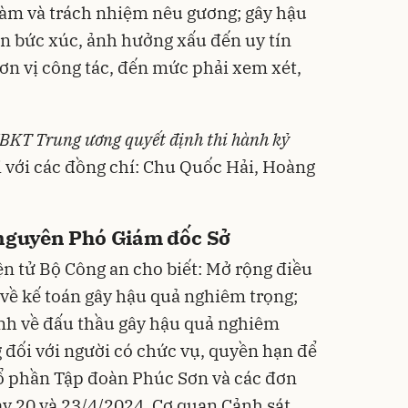
làm và trách nhiệm nêu gương; gây hậu
ận bức xúc, ảnh hưởng xấu đến uy tín
ơn vị công tác, đến mức phải xem xét,
BKT Trung ương quyết định thi hành kỷ
i với các đồng chí: Chu Quốc Hải, Hoàng
 nguyên Phó Giám đốc Sở
ện tử Bộ Công an cho biết: Mở rộng điều
về kế toán gây hậu quả nghiêm trọng;
nh về đấu thầu gây hậu quả nghiêm
 đối với người có chức vụ, quyền hạn để
y Cổ phần Tập đoàn Phúc Sơn và các đơn
ày 20 và 23/4/2024, Cơ quan Cảnh sát