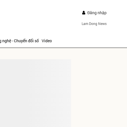
Đăng nhập
Lam Dong News
 nghệ - Chuyển đổi số
Video
IẾP
ửi