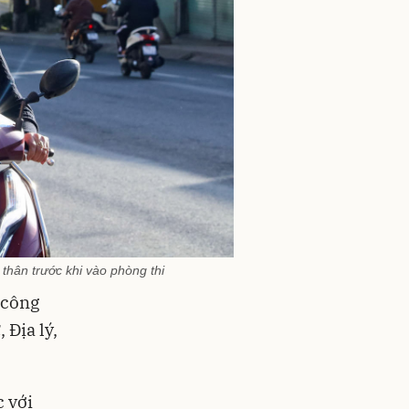
thân trước khi vào phòng thi
 công
 Địa lý,
c với