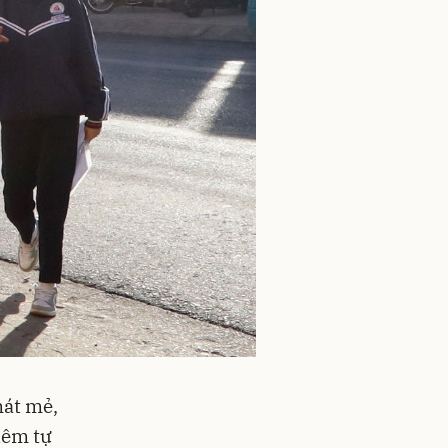
mát mẻ,
hêm tự