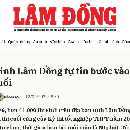
bình luận
uật
Quốc phòng - An ninh
Văn hóa - Giải trí
Du lịch
Chính sách
Công
sinh Lâm Đồng tự tin bước vào
uối
12/06/2026 08:30
Nhóm PV
Hủy
G
6, hơn 41.000 thí sinh trên địa bàn tỉnh Lâm Đồ
 thi cuối cùng của Kỳ thi tốt nghiệp THPT năm 20
tự chọn, thời gian làm bài mỗi môn là 50 phút. Tâ