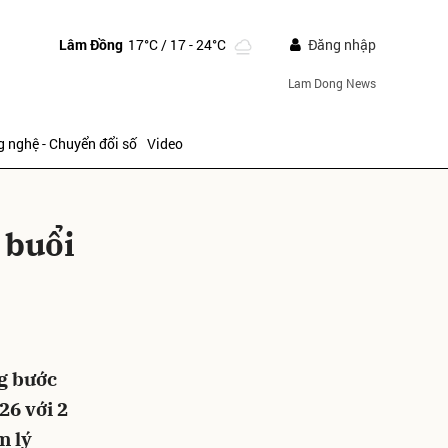
Lâm Đồng
17°C
/ 17 - 24°C
Đăng nhập
Lam Dong News
 nghệ - Chuyển đổi số
Video
 buổi
ửi
ng bước
26 với 2
m lý