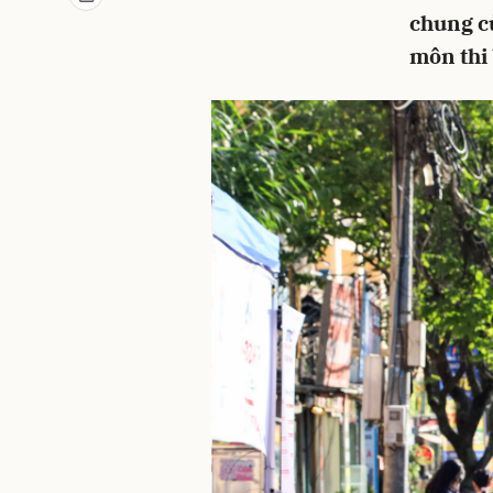
chung củ
môn thi 