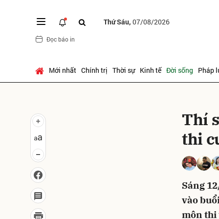
Thứ Sáu,
07/08/2026
Đọc báo in
Gửi 
Mới nhất
Chính trị
Thời sự
Kinh tế
Đời sống
Pháp l
Thí 
thi c
Sáng 12/
vào buổi
môn thi 