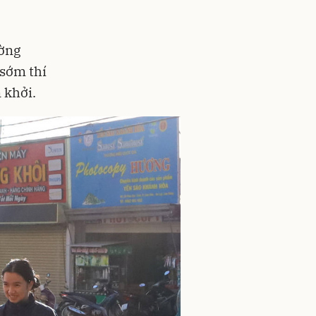
ường
 sớm thí
 khởi.