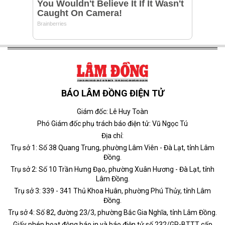
BÁO LÂM ĐỒNG ĐIỆN TỬ
Giám đốc: Lê Huy Toàn
Phó Giám đốc phụ trách báo điện tử: Vũ Ngọc Tú
Địa chỉ:
Trụ sở 1: Số 38 Quang Trung, phường Lâm Viên - Đà Lạt, tỉnh Lâm
Đồng.
Trụ sở 2: Số 10 Trần Hưng Đạo, phường Xuân Hương - Đà Lạt, tỉnh
Lâm Đồng.
Trụ sở 3: 339 - 341 Thủ Khoa Huân, phường Phú Thủy, tỉnh Lâm
Đồng.
Trụ sở 4: Số 82, đường 23/3, phường Bắc Gia Nghĩa, tỉnh Lâm Đồng.
Giấy phép hoạt động báo in và báo điện tử số 232/GP-BTTT cấp