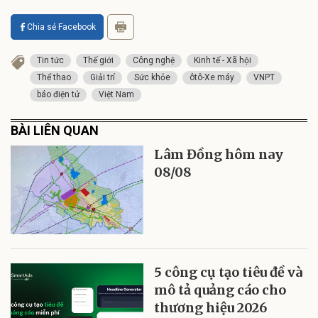
Chia sẻ Facebook
Tin tức
Thế giới
Công nghệ
Kinh tế - Xã hội
Thể thao
Giải trí
Sức khỏe
ôtô-Xe máy
VNPT
báo điện tử
Việt Nam
BÀI LIÊN QUAN
Lâm Đồng hôm nay
08/08
5 công cụ tạo tiêu đề và
mô tả quảng cáo cho
thương hiệu 2026