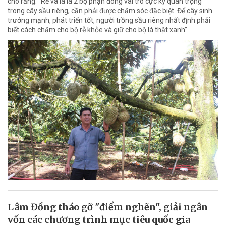
cho rằng: “Rễ và lá là 2 bộ phận đóng vai trò cực kỳ quan trọng
trong cây sầu riêng, cần phải được chăm sóc đặc biệt. Để cây sinh
trưởng mạnh, phát triển tốt, người trồng sầu riêng nhất định phải
biết cách chăm cho bộ rễ khỏe và giữ cho bộ lá thật xanh”.
Lâm Đồng tháo gỡ "điểm nghẽn", giải ngân
vốn các chương trình mục tiêu quốc gia