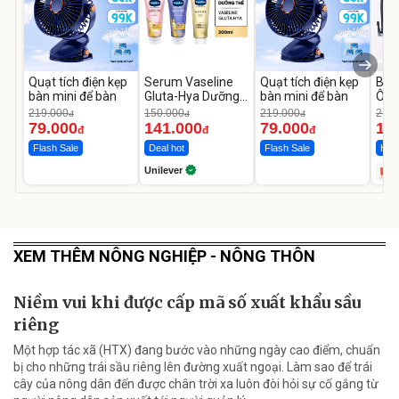
Quạt tích điện kẹp
Serum Vaseline
Quạt tích điện kẹp
Bơm
bàn mini để bàn
Gluta-Hya Dưỡng
bàn mini để bàn
Ô T
Da Sáng Mịn Sau 7
MED
219.000
150.000
219.000
2.69
đ
đ
đ
Ngày
12.
79.000
141.000
79.000
1.
đ
đ
đ
Flash Sale
Deal hot
Flash Sale
Hot 
Unilever
XEM THÊM NÔNG NGHIỆP - NÔNG THÔN
Niềm vui khi được cấp mã số xuất khẩu sầu
riêng
Một hợp tác xã (HTX) đang bước vào những ngày cao điểm, chuẩn
bị cho những trái sầu riêng lên đường xuất ngoại. Làm sao để trái
cây của nông dân đến được chân trời xa luôn đòi hỏi sự cố gắng từ