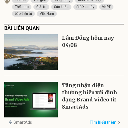
Tin tức
Thế giới
Công nghệ
Kinh tế - Xã hội
Thể thao
Giải trí
Sức khỏe
ôtô-Xe máy
VNPT
báo điện tử
Việt Nam
BÀI LIÊN QUAN
Lâm Đồng hôm nay
04/08
Tăng nhận diện
thương hiệu với định
dạng Brand Video từ
SmartAds
SmartAds
Tìm hiểu thêm