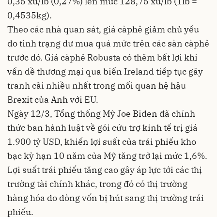
0,35 xu/lb (0,27%) lên mức 128,75 xu/lb (1lb =
0,4535kg).
Theo các nhà quan sát, giá càphê giảm chủ yếu
do tình trạng dư mua quá mức trên các sàn càphê
trước đó. Giá càphê Robusta có thêm bất lợi khi
vấn đề thương mại qua biển Ireland tiếp tục gây
tranh cãi nhiều nhất trong mối quan hệ hậu
Brexit của Anh với EU.
Ngày 12/3, Tổng thống Mỹ Joe Biden đã chính
thức ban hành luật về gói cứu trợ kinh tế trị giá
1.900 tỷ USD, khiến lợi suất của trái phiếu kho
bạc kỳ hạn 10 năm của Mỹ tăng trở lại mức 1,6%.
Lợi suất trái phiếu tăng cao gây áp lực tới các thị
trường tài chính khác, trong đó có thị trường
hàng hóa do dòng vốn bị hút sang thị trường trái
phiếu.