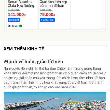
Serum Vaseline
Quạt tích điện kẹp
Gluta-Hya Dưỡng
bàn mini để bàn
Da Sáng Mịn Sau 7
150.000
219.000
đ
đ
Ngày
141.000
79.000
đ
đ
Deal hot
Flash Sale
Unilever
XEM THÊM KINH TẾ
Mạnh về biển, giàu từ biển
Nghị quyết Hội nghị lần thứ ba Ban Chấp hành Trung ương Đảng
khóa XIV về đổi mới mô hình phát triển với 5 quan điểm chỉ đạo và 7
nhiệm vụ giải pháp chủ yếu mang tính chiến lược, tầm nhìn dài hạn,
bao trùm, nhằm hiện thực hóa khát vọng, đưa Việt Nam trở thành
quốc gia phát triển, thu nhập cao vào năm 2045.