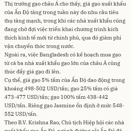
Thị trường gạo châu Á cho thấy, giá gạo xuất khẩu
của Ấn Độ tăng trong tuần này do nhu cầu tiêu
thụ tăng mạnh, trong khi các nhà xuất khẩu cũng
đang chờ đợi việc triển khai chương trình kích
thích kinh tế mới từ chính phủ, qua đó giảm phí
vận chuyển thóc trong nước.
Ngoài ra, việc Bangladesh có kế hoạch mua gạo
từ cả ba nhà xuất khẩu gạo lớn của châu Á cũng
thúc đẩy giá gạo đi lên.
Cụ thể, giá gạo 5% tấm của Ấn Độ dao động trong
khoảng 498-502 USD/tấn; gạo 25% tấm có giá
473-477 USD/tấn; gạo 100% tấm 438-442
USD/tấn. Riêng gạo Jasmine ổn định ở mức 548-
552 USD/tấn.
Theo B.V. Krishna Rao, Chủ tịch Hiệp hội các nhà
xuất khẩu gạo Ấn Độ, ngành đường sắt Ấn Độ đã