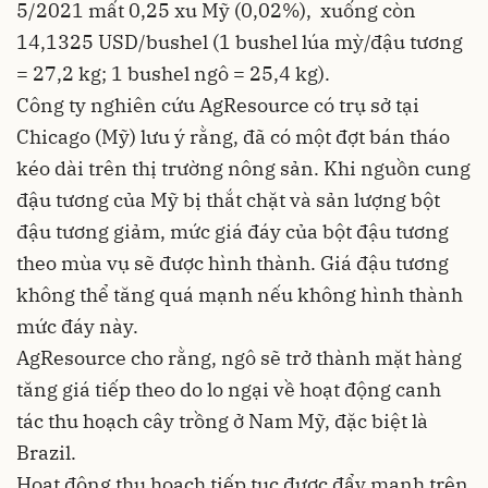
5/2021 mất 0,25 xu Mỹ (0,02%), xuống còn
14,1325 USD/bushel (1 bushel lúa mỳ/đậu tương
= 27,2 kg; 1 bushel ngô = 25,4 kg).
Công ty nghiên cứu AgResource có trụ sở tại
Chicago (Mỹ) lưu ý rằng, đã có một đợt bán tháo
kéo dài trên thị trường nông sản. Khi nguồn cung
đậu tương của Mỹ bị thắt chặt và sản lượng bột
đậu tương giảm, mức giá đáy của bột đậu tương
theo mùa vụ sẽ được hình thành. Giá đậu tương
không thể tăng quá mạnh nếu không hình thành
mức đáy này.
AgResource cho rằng, ngô sẽ trở thành mặt hàng
tăng giá tiếp theo do lo ngại về hoạt động canh
tác thu hoạch cây trồng ở Nam Mỹ, đặc biệt là
Brazil.
Hoạt động thu hoạch tiếp tục được đẩy mạnh trên