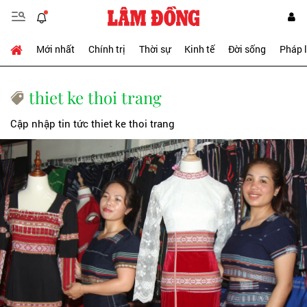
Mới nhất
Chính trị
Thời sự
Kinh tế
Đời sống
Pháp 
thiet ke thoi trang
Cập nhập tin tức thiet ke thoi trang