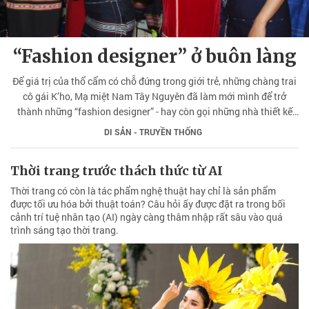
“Fashion designer” ở buôn làng
Để giá trị của thổ cẩm có chỗ đứng trong giới trẻ, những chàng trai
cô gái K’ho, Mạ miệt Nam Tây Nguyên đã làm mới mình để trở
thành những “fashion designer” - hay còn gọi những nhà thiết kế
thời trang cho thổ cẩm.
DI SẢN - TRUYỀN THỐNG
Thời trang trước thách thức từ AI
Thời trang có còn là tác phẩm nghệ thuật hay chỉ là sản phẩm
được tối ưu hóa bởi thuật toán? Câu hỏi ấy được đặt ra trong bối
cảnh trí tuệ nhân tạo (AI) ngày càng thâm nhập rất sâu vào quá
trình sáng tạo thời trang.