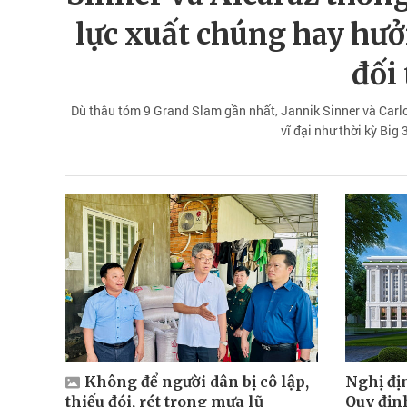
lực xuất chúng hay hưởn
đối
Dù thâu tóm 9 Grand Slam gần nhất, Jannik Sinner và Carlos 
vĩ đại như thời kỳ Big
Không để người dân bị cô lập,
Nghị đị
thiếu đói, rét trong mưa lũ
Quy định