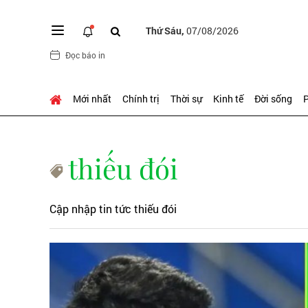
Thứ Sáu,
07/08/2026
Đọc báo in
Mới nhất
Chính trị
Thời sự
Kinh tế
Đời sống
P
thiếu đói
Cập nhập tin tức thiếu đói