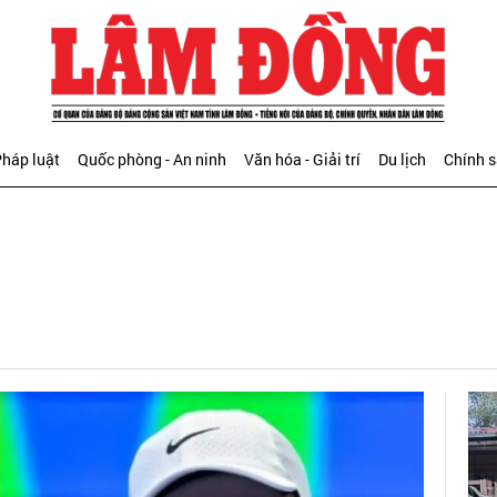
háp luật
Quốc phòng - An ninh
Văn hóa - Giải trí
Du lịch
Chính 