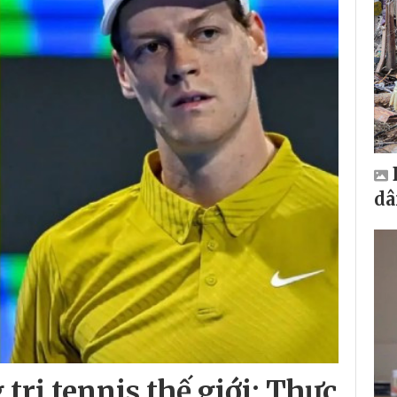
dâ
trị tennis thế giới: Thực