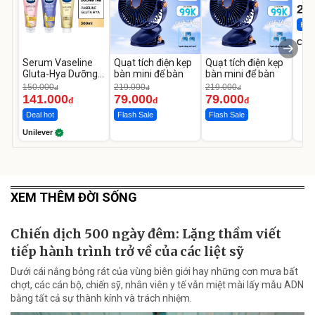
22
Hot 
Cecil
Serum Vaseline
Quạt tích điện kẹp
Quạt tích điện kẹp
Gluta-Hya Dưỡng
bàn mini để bàn
bàn mini để bàn
Da Sáng Mịn Sau 7
150.000
219.000
219.000
đ
đ
đ
Ngày
141.000
79.000
79.000
đ
đ
đ
Deal hot
Flash Sale
Flash Sale
Unilever
XEM THÊM ĐỜI SỐNG
Chiến dịch 500 ngày đêm: Lặng thầm viết
tiếp hành trình trở về của các liệt sỹ
Dưới cái nắng bỏng rát của vùng biên giới hay những cơn mưa bất
chợt, các cán bộ, chiến sỹ, nhân viên y tế vẫn miệt mài lấy mẫu ADN
bằng tất cả sự thành kính và trách nhiệm.