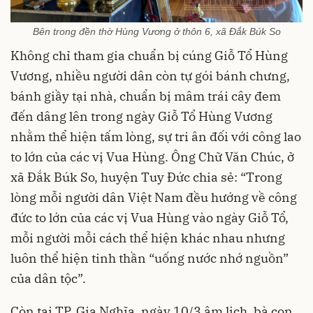
Bên trong đền thờ Hùng Vương ở thôn 6, xã Đắk Búk So
Không chỉ tham gia chuẩn bị cúng Giỗ Tổ Hùng
Vương, nhiều người dân còn tự gói bánh chưng,
bánh giầy tại nhà, chuẩn bị mâm trái cây đem
đến dâng lên trong ngày Giỗ Tổ Hùng Vương
nhằm thể hiện tấm lòng, sự tri ân đối với công lao
to lớn của các vị Vua Hùng. Ông Chữ Văn Chúc, ở
xã Đắk Búk So, huyện Tuy Đức chia sẻ: “Trong
lòng mỗi người dân Việt Nam đều hướng về công
đức to lớn của các vị Vua Hùng vào ngày Giỗ Tổ,
mỗi người mỗi cách thể hiện khác nhau nhưng
luôn thể hiện tinh thần “uống nước nhớ nguồn”
của dân tộc”.
Còn tại TP. Gia Nghĩa, ngày 10/3 âm lịch, bà con