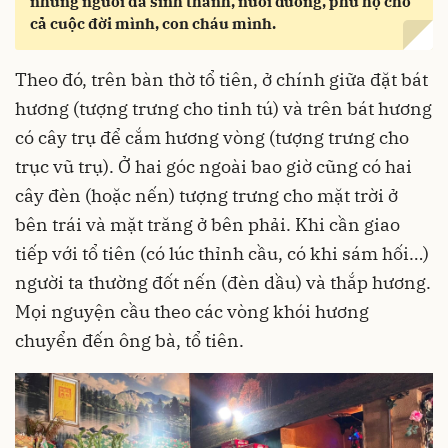
những người đã sinh thành, nuôi dưỡng, phù hộ cho
cả cuộc đời mình, con cháu mình.
Theo đó, trên bàn thờ tổ tiên, ở chính giữa đặt bát
hương (tượng trưng cho tinh tú) và trên bát hương
có cây trụ để cắm hương vòng (tượng trưng cho
trục vũ trụ). Ở hai góc ngoài bao giờ cũng có hai
cây đèn (hoặc nến) tượng trưng cho mặt trời ở
bên trái và mặt trăng ở bên phải. Khi cần giao
tiếp với tổ tiên (có lúc thỉnh cầu, có khi sám hối…)
người ta thường đốt nến (đèn dầu) và thắp hương.
Mọi nguyện cầu theo các vòng khói hương
chuyển đến ông bà, tổ tiên.