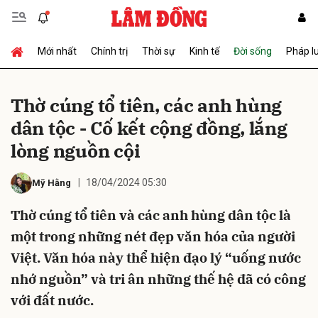
Mới nhất
Chính trị
Thời sự
Kinh tế
Đời sống
Pháp l
Gửi bình luận
Thờ cúng tổ tiên, các anh hùng
dân tộc - Cố kết cộng đồng, lắng
lòng nguồn cội
18/04/2024 05:30
Mỹ Hằng
Thờ cúng tổ tiên và các anh hùng dân tộc là
Hủy
Gửi
một trong những nét đẹp văn hóa của người
Việt. Văn hóa này thể hiện đạo lý “uống nước
nhớ nguồn” và tri ân những thế hệ đã có công
với đất nước.