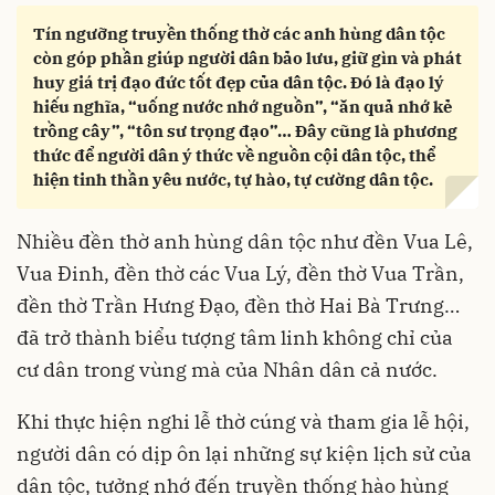
Tín ngưỡng truyền thống thờ các anh hùng dân tộc
còn góp phần giúp người dân bảo lưu, giữ gìn và phát
huy giá trị đạo đức tốt đẹp của dân tộc. Đó là đạo lý
hiếu nghĩa, “uống nước nhớ nguồn”, “ăn quả nhớ kẻ
trồng cây”, “tôn sư trọng đạo”… Đây cũng là phương
thức để người dân ý thức về nguồn cội dân tộc, thể
hiện tinh thần yêu nước, tự hào, tự cường dân tộc.
Nhiều đền thờ anh hùng dân tộc như đền Vua Lê,
Vua Đinh, đền thờ các Vua Lý, đền thờ Vua Trần,
đền thờ Trần Hưng Đạo, đền thờ Hai Bà Trưng…
đã trở thành biểu tượng tâm linh không chỉ của
cư dân trong vùng mà của Nhân dân cả nước.
Khi thực hiện nghi lễ thờ cúng và tham gia lễ hội,
người dân có dịp ôn lại những sự kiện lịch sử của
dân tộc, tưởng nhớ đến truyền thống hào hùng