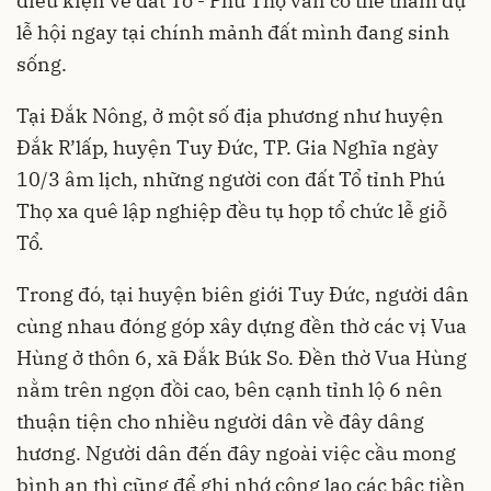
điều kiện về đất Tổ - Phú Thọ vấn có thể tham dự
lễ hội ngay tại chính mảnh đất mình đang sinh
sống.
Tại Đắk Nông, ở một số địa phương như huyện
Đắk R’lấp, huyện Tuy Đức, TP. Gia Nghĩa ngày
10/3 âm lịch, những người con đất Tổ tỉnh Phú
Thọ xa quê lập nghiệp đều tụ họp tổ chức lễ giỗ
Tổ.
Trong đó, tại huyện biên giới Tuy Đức, người dân
cùng nhau đóng góp xây dựng đền thờ các vị Vua
Hùng ở thôn 6, xã Đắk Búk So. Đền thờ Vua Hùng
nằm trên ngọn đồi cao, bên cạnh tỉnh lộ 6 nên
thuận tiện cho nhiều người dân về đây dâng
hương. Người dân đến đây ngoài việc cầu mong
bình an thì cũng để ghi nhớ công lao các bậc tiền