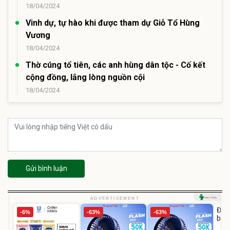
18/04/2024
Vinh dự, tự hào khi được tham dự Giỗ Tổ Hùng
Vương
18/04/2024
Thờ cúng tổ tiên, các anh hùng dân tộc - Cố kết
cộng đồng, lắng lòng nguồn cội
18/04/2024
Gửi bình luận
U
ADVERTISEMENT
Đai 
-6%
-63%
-63%
bé 
1-9 