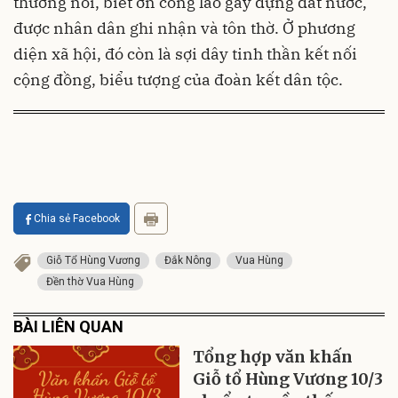
thương nòi, biết ơn công lao gây dựng đất nước,
được nhân dân ghi nhận và tôn thờ. Ở phương
diện xã hội, đó còn là sợi dây tinh thần kết nối
cộng đồng, biểu tượng của đoàn kết dân tộc.
Chia sẻ Facebook
Giỗ Tổ Hùng Vương
Đắk Nông
Vua Hùng
Đền thờ Vua Hùng
BÀI LIÊN QUAN
Tổng hợp văn khấn
Giỗ tổ Hùng Vương 10/3