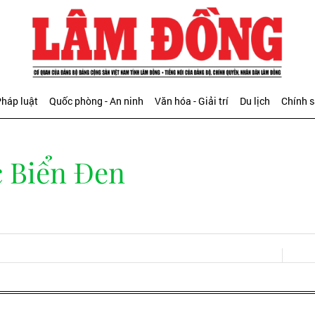
háp luật
Quốc phòng - An ninh
Văn hóa - Giải trí
Du lịch
Chính 
c Biển Đen