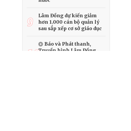
nước
Lâm Đồng dự kiến giảm
9
hơn 1.000 cán bộ quản lý
sau sắp xếp cơ sở giáo dục
Báo và Phát thanh,
10
Truyền hình Lâm Đồng
qua 1 năm hội tụ để vươn
xa
 tôi tại:
Thời sự
Đời sống
Quốc phòng - An ninh