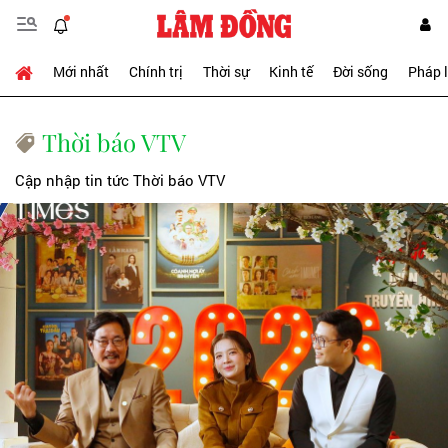
Mới nhất
Chính trị
Thời sự
Kinh tế
Đời sống
Pháp 
Thời báo VTV
Cập nhập tin tức Thời báo VTV