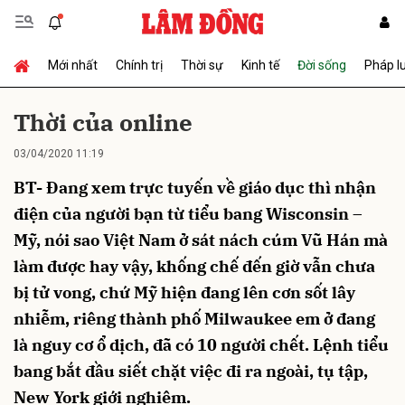
Mới nhất
Chính trị
Thời sự
Kinh tế
Đời sống
Pháp l
Gửi bình luận
Thời của online
03/04/2020 11:19
BT- Đang xem trực tuyến về giáo dục thì nhận
điện của người bạn từ tiểu bang Wisconsin –
Mỹ, nói sao Việt Nam ở sát nách cúm Vũ Hán mà
làm được hay vậy, khống chế đến giờ vẫn chưa
Hủy
Gửi
bị tử vong, chứ Mỹ hiện đang lên cơn sốt lây
nhiễm, riêng thành phố Milwaukee em ở đang
là nguy cơ ổ dịch, đã có 10 người chết. Lệnh tiểu
bang bắt đầu siết chặt việc đi ra ngoài, tụ tập,
New York giới nghiêm.