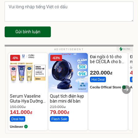
Gửi bình luận
Unmute
U
ADVERTISEMENT
Đai ngồi ô tô cho
Đèn
-6%
-63%
bé CECILA cho bé
mặt
1-9 tuổi
202
1.08
LED
220.000
46
đ
Hot Deal
Flas
Cecila Offical Store
A do
Serum Vaseline
Quạt tích điện kẹp
Gluta-Hya Dưỡng
bàn mini để bàn
Da Sáng Mịn Sau 7
150.000
219.000
đ
đ
Ngày
141.000
79.000
đ
đ
Deal hot
Flash Sale
Unilever