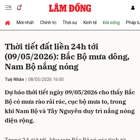
Mới nhất
Chính trị
Thời sự
Kinh tế
Đời sống
Pháp l
Gửi bình luận
Thời tiết đất liền 24h tới
(09/05/2026): Bắc Bộ mưa dông,
Nam Bộ nắng nóng
Tuệ Nhân
08/05/2026 16:00
Dự báo thời tiết ngày 09/05/2026 cho thấy Bắc
Hủy
Gửi
Bộ có mưa rào rải rác, cục bộ mưa to, trong
khi Nam Bộ và Tây Nguyên duy trì nắng nóng
diện rộng.
Trong 24 giờ tới, khu vực Bắc Bộ và các tỉnh từ