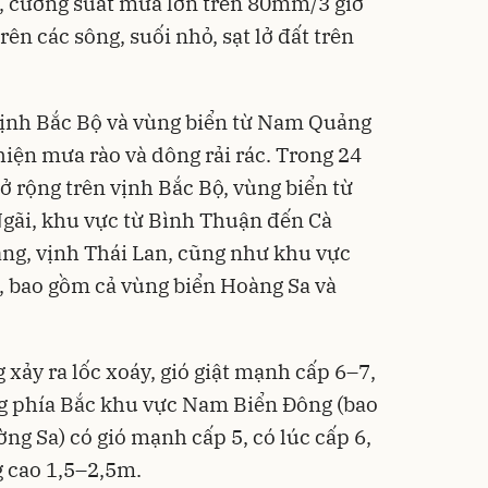
ệt, cường suất mưa lớn trên 80mm/3 giờ
rên các sông, suối nhỏ, sạt lở đất trên
 vịnh Bắc Bộ và vùng biển từ Nam Quảng
hiện mưa rào và dông rải rác. Trong 24
ở rộng trên vịnh Bắc Bộ, vùng biển từ
ãi, khu vực từ Bình Thuận đến Cà
ng, vịnh Thái Lan, cũng như khu vực
, bao gồm cả vùng biển Hoàng Sa và
xảy ra lốc xoáy, gió giật mạnh cấp 6–7,
ng phía Bắc khu vực Nam Biển Đông (bao
ng Sa) có gió mạnh cấp 5, có lúc cấp 6,
g cao 1,5–2,5m.