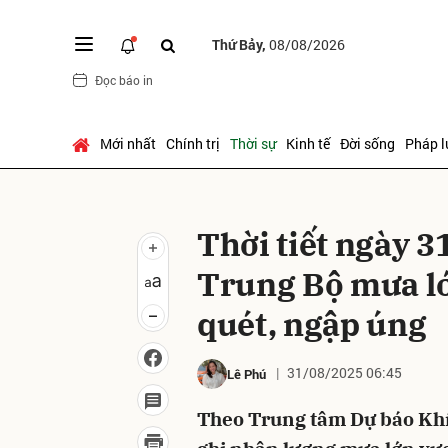
Thứ Bảy,
08/08/2026
Đọc báo in
Gửi 
Mới nhất
Chính trị
Thời sự
Kinh tế
Đời sống
Pháp l
Thời tiết ngày 3
Trung Bộ mưa lớ
quét, ngập úng
31/08/2025 06:45
Lê Phú
Theo Trung tâm Dự báo Khí