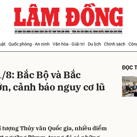
bình luận
uật
Quốc phòng - An ninh
Văn hóa - Giải trí
Du lịch
Chính sách
Công
ĐỌC T
1/8: Bắc Bộ và Bắc
n, cảnh báo nguy cơ lũ
Hủy
G
 tượng Thủy văn Quốc gia, nhiều điểm