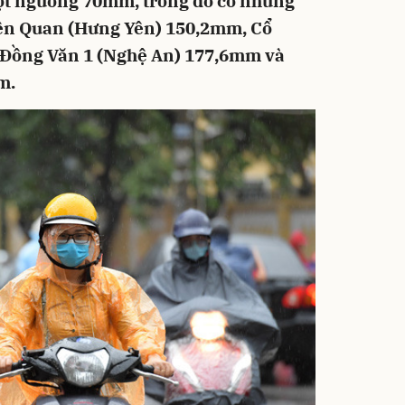
ợt ngưỡng 70mm, trong đó có những
yền Quan (Hưng Yên) 150,2mm, Cổ
 Đồng Văn 1 (Nghệ An) 177,6mm và
m.