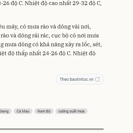
-26 độ C. Nhiệt độ cao nhất 29-32 độ C,
ều mây, có mưa rào và dông vài nơi,
 rào và dông rải rác, cục bộ có nơi mưa
ng mưa dông có khả năng xảy ra lốc, sét,
ệt độ thấp nhất 24-26 độ C. Nhiệt độ
Theo baotintuc.vn
Giang
Cà Mau
Nam Bộ
cường suất mưa