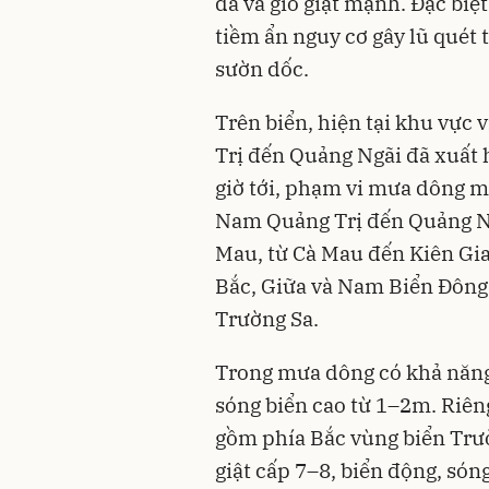
đá và gió giật mạnh. Đặc bi
tiềm ẩn nguy cơ gây lũ quét t
sườn dốc.
Trên biển, hiện tại khu vực
Trị đến Quảng Ngãi đã xuất 
giờ tới, phạm vi mưa dông m
Nam Quảng Trị đến Quảng Ng
Mau, từ Cà Mau đến Kiên Gia
Bắc, Giữa và Nam Biển Đông
Trường Sa.
Trong mưa dông có khả năng 
sóng biển cao từ 1–2m. Riê
gồm phía Bắc vùng biển Trườ
giật cấp 7–8, biển động, són