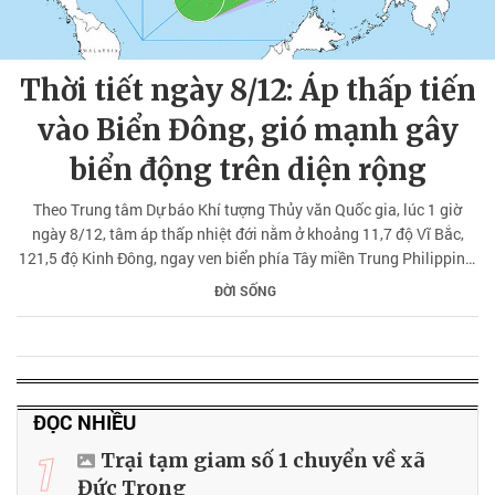
Thời tiết ngày 8/12: Áp thấp tiến
vào Biển Đông, gió mạnh gây
biển động trên diện rộng
Theo Trung tâm Dự báo Khí tượng Thủy văn Quốc gia, lúc 1 giờ
ngày 8/12, tâm áp thấp nhiệt đới nằm ở khoảng 11,7 độ Vĩ Bắc,
121,5 độ Kinh Đông, ngay ven biển phía Tây miền Trung Philippine.
Sức gió mạnh nhất cấp 6, giật cấp 8, áp thấp di chuyển theo hướng
ĐỜI SỐNG
Tây Tây Nam với tốc độ khoảng 15 km/giờ.
ĐỌC NHIỀU
1
Trại tạm giam số 1 chuyển về xã
Đức Trọng