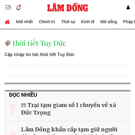
Mới nhất
Chính trị
Thời sự
Kinh tế
Đời sống
Pháp 
thời tiết Tuy Đức
Cập nhập tin tức thời tiết Tuy Đức
ĐỌC NHIỀU
1
Trại tạm giam số 1 chuyển về xã
Đức Trọng
Lâm Đồng khẩn cấp tạm giữ người