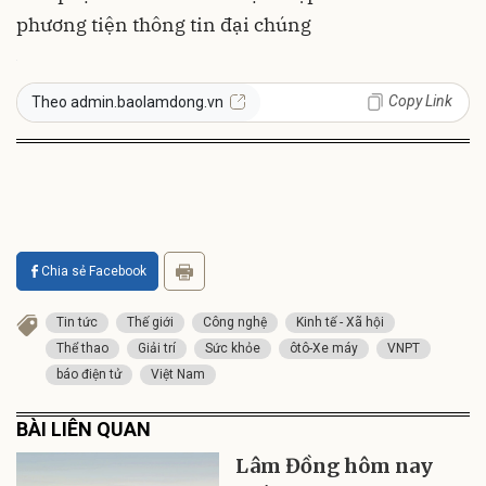
phương tiện thông tin đại chúng
Copy Link
Theo admin.baolamdong.vn
Chia sẻ Facebook
Tin tức
Thế giới
Công nghệ
Kinh tế - Xã hội
Thể thao
Giải trí
Sức khỏe
ôtô-Xe máy
VNPT
báo điện tử
Việt Nam
BÀI LIÊN QUAN
Lâm Đồng hôm nay