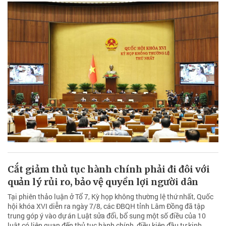
Cắt giảm thủ tục hành chính phải đi đôi với
quản lý rủi ro, bảo vệ quyền lợi người dân
Tại phiên thảo luận ở Tổ 7, Kỳ họp không thường lệ thứ nhất, Quốc
hội khóa XVI diễn ra ngày 7/8, các ĐBQH tỉnh Lâm Đồng đã tập
trung góp ý vào dự án Luật sửa đổi, bổ sung một số điều của 10
luật có liên quan đến thủ tục hành chính, điều kiện đầu tư kinh