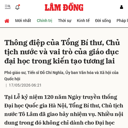
Mới nhất
Chính trị
Thời sự
Kinh tế
Đời sống
Pháp 
Gửi bình luận
Thông điệp của Tổng Bí thư, Chủ
tịch nước và vai trò của giáo dục
đại học trong kiến tạo tương lai
Phó giáo sư, Tiến sĩ Đỗ Chí Nghĩa, Ủy ban Văn hóa và Xã hội của
Quốc hội
17/05/2026 06:21
Hủy
Gửi
Tại Lễ kỷ niệm 120 năm Ngày truyền thống
Đại học Quốc gia Hà Nội, Tổng Bí thư, Chủ tịch
nước Tô Lâm đã giao bảy nhiệm vụ. Nhiều nội
dung trong đó không chỉ dành cho Đại học