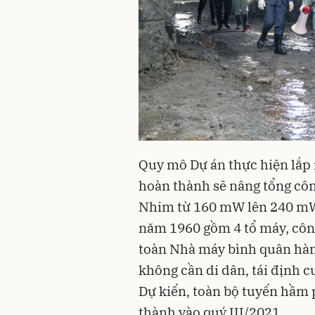
Quy mô Dự án thực hiện lắp 
hoàn thành sẽ nâng tổng cô
Nhim từ 160 mW lên 240 mW
năm 1960 gồm 4 tổ máy, côn
toàn Nhà máy bình quân hàn
không cần di dân, tái định c
Dự kiến, toàn bộ tuyến hầ
thành vào quý III/2021.