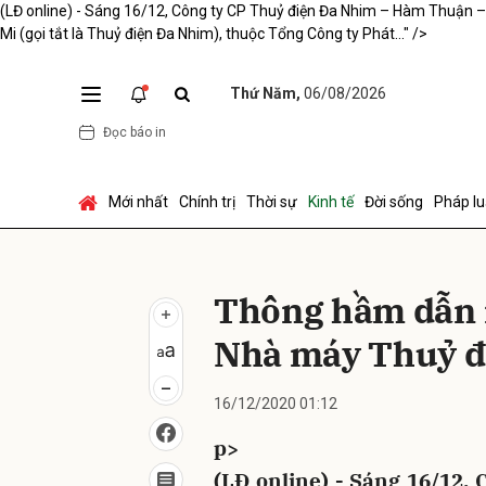
(LĐ online) - Sáng 16/12, Công ty CP Thuỷ điện Đa Nhim – Hàm Thuận – Đ
Mi (gọi tắt là Thuỷ điện Đa Nhim), thuộc Tổng Công ty Phát..." />
Thứ Năm,
06/08/2026
Gửi 
Đọc báo in
Mới nhất
Chính trị
Thời sự
Kinh tế
Đời sống
Pháp lu
Thông hầm dẫn 
Nhà máy Thuỷ đ
16/12/2020 01:12
p>
(LĐ online) - Sáng 16/12,