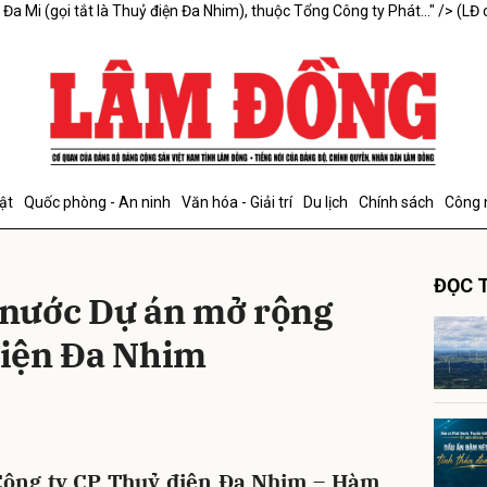
a Mi (gọi tắt là Thuỷ điện Đa Nhim), thuộc Tổng Công ty Phát..." />
(LĐ 
bình luận
ật
Quốc phòng - An ninh
Văn hóa - Giải trí
Du lịch
Chính sách
Công 
ĐỌC T
nước Dự án mở rộng
iện Đa Nhim
Hủy
G
 Công ty CP Thuỷ điện Đa Nhim – Hàm