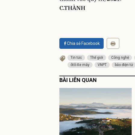
C.THÀNH
Chia sẻ Facebook
Tin tức
Thế giới
Công nghệ
ôtô-Xe máy
VNPT
báo điện tử
BÀI LIÊN QUAN