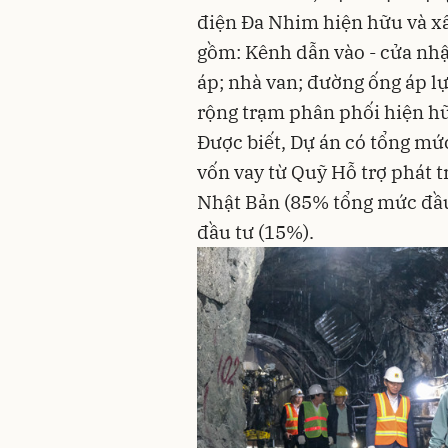
điện Đa Nhim hiện hữu và x
gồm: Kênh dẫn vào - cửa nhậ
áp; nhà van; đường ống áp lự
rộng trạm phân phối hiện h
Được biết, Dự án có tổng mứ
vốn vay từ Quỹ Hỗ trợ phát 
Nhật Bản (85% tổng mức đầu 
đầu tư (15%).