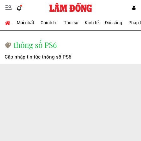
Mới nhất
Chính trị
Thời sự
Kinh tế
Đời sống
Pháp 
thông số PS6
Cập nhập tin tức thông số PS6