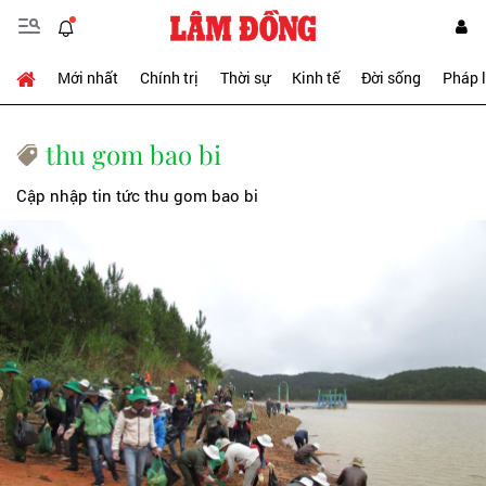
Mới nhất
Chính trị
Thời sự
Kinh tế
Đời sống
Pháp 
thu gom bao bi
Cập nhập tin tức thu gom bao bi