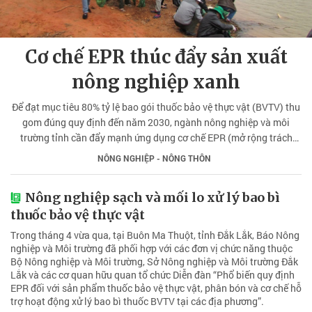
Cơ chế EPR thúc đẩy sản xuất
nông nghiệp xanh
Để đạt mục tiêu 80% tỷ lệ bao gói thuốc bảo vệ thực vật (BVTV) thu
gom đúng quy định đến năm 2030, ngành nông nghiệp và môi
trường tỉnh cần đẩy mạnh ứng dụng cơ chế EPR (mở rộng trách
nhiệm của nhà sản xuất) gắn với các chương trình sản xuất nông
NÔNG NGHIỆP - NÔNG THÔN
nghiệp xanh, chuyển mô hình "Nhà nước thu gom, xử lý" sang mô
hình "Người sản xuất cùng chia sẻ trách nhiệm".
Nông nghiệp sạch và mối lo xử lý bao bì
thuốc bảo vệ thực vật
Trong tháng 4 vừa qua, tại Buôn Ma Thuột, tỉnh Đắk Lắk, Báo Nông
nghiệp và Môi trường đã phối hợp với các đơn vị chức năng thuộc
Bộ Nông nghiệp và Môi trường, Sở Nông nghiệp và Môi trường Đắk
Lắk và các cơ quan hữu quan tổ chức Diễn đàn “Phổ biến quy định
EPR đối với sản phẩm thuốc bảo vệ thực vật, phân bón và cơ chế hỗ
trợ hoạt động xử lý bao bì thuốc BVTV tại các địa phương”.