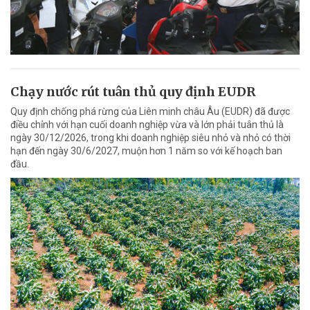
Chạy nước rút tuân thủ quy định EUDR
Quy định chống phá rừng của Liên minh châu Âu (EUDR) đã được
điều chỉnh với hạn cuối doanh nghiệp vừa và lớn phải tuân thủ là
ngày 30/12/2026, trong khi doanh nghiệp siêu nhỏ và nhỏ có thời
hạn đến ngày 30/6/2027, muộn hơn 1 năm so với kế hoạch ban
đầu.