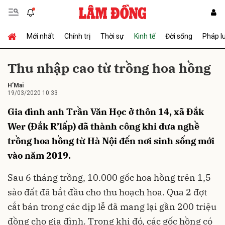
Mới nhất
Chính trị
Thời sự
Kinh tế
Đời sống
Pháp l
Gửi bình luận
Thu nhập cao từ trồng hoa hồng
H’Mai
19/03/2020 10:33
Gia đình anh Trần Văn Học ở thôn 14, xã Đắk
Wer (Đắk R’lấp) đã thành công khi đưa nghề
trồng hoa hồng từ Hà Nội đến nơi sinh sống mới
Hủy
Gửi
vào năm 2019.
Sau 6 tháng trồng, 10.000 gốc hoa hồng trên 1,5
sào đất đã bắt đầu cho thu hoạch hoa. Qua 2 đợt
cắt bán trong các dịp lễ đã mang lại gần 200 triệu
đồng cho gia đình. Trong khi đó, các gốc hồng có