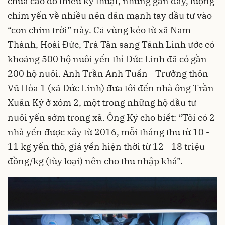
chưa cao do thiếu kỹ thuật, nhưng gần đây, lượng
chim yến về nhiều nên dân mạnh tay đầu tư vào
“con chim trời” này. Cả vùng kéo từ xã Nam
Thành, Hoài Đức, Trà Tân sang Tánh Linh ước có
khoảng 500 hộ nuôi yến thì Đức Linh đã có gần
200 hộ nuôi. Anh Trần Anh Tuấn - Trưởng thôn
Vũ Hòa 1 (xã Đức Linh) đưa tôi đến nhà ông Trần
Xuân Ký ở xóm 2, một trong những hộ đầu tư
nuôi yến sớm trong xã. Ông Ký cho biết: “Tôi có 2
nhà yến được xây từ 2016, mỗi tháng thu từ 10 -
11 kg yến thô, giá yến hiện thời từ 12 - 18 triệu
đồng/kg (tùy loại) nên cho thu nhập khá”.