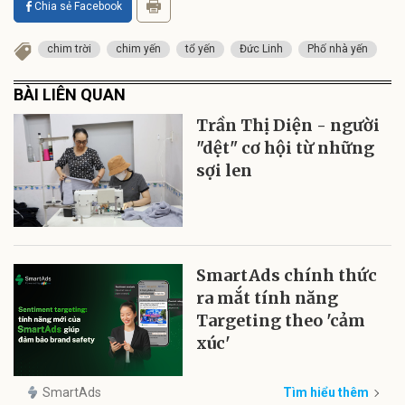
Chia sẻ Facebook
chim trời
chim yến
tổ yến
Đức Linh
Phố nhà yến
BÀI LIÊN QUAN
Trần Thị Diện - người
"dệt" cơ hội từ những
sợi len
SmartAds chính thức
ra mắt tính năng
Targeting theo 'cảm
xúc'
SmartAds
Tìm hiểu thêm