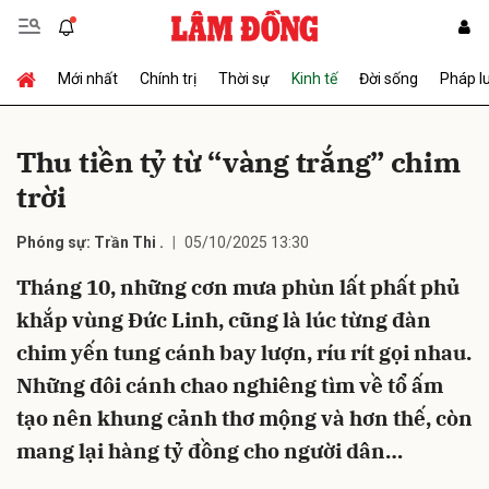
Mới nhất
Chính trị
Thời sự
Kinh tế
Đời sống
Pháp l
Gửi bình luận
Thu tiền tỷ từ “vàng trắng” chim
trời
Phóng sự: Trần Thi .
05/10/2025 13:30
Tháng 10, những cơn mưa phùn lất phất phủ
khắp vùng Đức Linh, cũng là lúc từng đàn
Hủy
Gửi
chim yến tung cánh bay lượn, ríu rít gọi nhau.
Những đôi cánh chao nghiêng tìm về tổ ấm
tạo nên khung cảnh thơ mộng và hơn thế, còn
mang lại hàng tỷ đồng cho người dân…