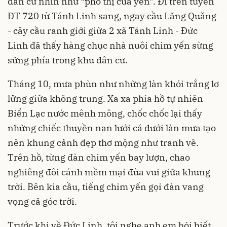
dân cư nhìn như “phố thị của yến”. Đi trên tuyến
ĐT 720 từ Tánh Linh sang, ngay cầu Lăng Quăng
- cây cầu ranh giới giữa 2 xã Tánh Linh - Đức
Linh đã thấy hàng chục nhà nuôi chim yến sừng
sững phía trong khu dân cư.
Tháng 10, mưa phùn như những làn khói trắng lơ
lửng giữa không trung. Xa xa phía hồ tự nhiên
Biển Lạc nước mênh mông, chốc chốc lại thấy
những chiếc thuyền nan lưới cá dưới làn mưa tạo
nên khung cảnh đẹp thơ mộng như tranh vẽ.
Trên hồ, từng đàn chim yến bay lượn, chao
nghiêng đôi cánh mềm mại đùa vui giữa khung
trời. Bên kia cầu, tiếng chim yến gọi đàn vang
vọng cả góc trời.
Trước khi về Đức Linh, tôi nghe anh em hỏi biết