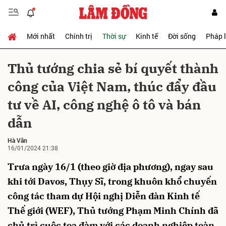
Mới nhất
Chính trị
Thời sự
Kinh tế
Đời sống
Pháp 
Gửi bình luận
Thủ tướng chia sẻ bí quyết thành
công của Việt Nam, thúc đẩy đầu
tư về AI, công nghệ ô tô và bán
dẫn
Hà Văn
16/01/2024 21:38
Hủy
Gửi
Trưa ngày 16/1 (theo giờ địa phương), ngay sau
khi tới Davos, Thụy Sĩ, trong khuôn khổ chuyến
công tác tham dự Hội nghị Diễn đàn Kinh tế
Thế giới (WEF), Thủ tướng Phạm Minh Chính đã
chủ trì cuộc tọa đàm với các doanh nghiệp toàn