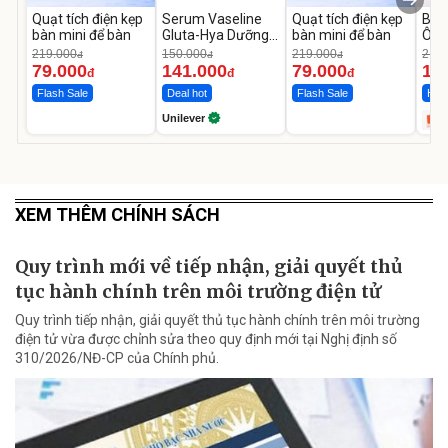
Quạt tích điện kẹp
Serum Vaseline
Quạt tích điện kẹp
Bơm
bàn mini để bàn
Gluta-Hya Dưỡng
bàn mini để bàn
Ô T
Da Sáng Mịn Sau 7
MED
219.000
150.000
219.000
2.69
đ
đ
đ
Ngày
12.
79.000
141.000
79.000
1.
đ
đ
đ
Flash Sale
Deal hot
Flash Sale
Hot 
Unilever
XEM THÊM CHÍNH SÁCH
Quy trình mới về tiếp nhận, giải quyết thủ
tục hành chính trên môi trường điện tử
Quy trình tiếp nhận, giải quyết thủ tục hành chính trên môi trường
điện tử vừa được chỉnh sửa theo quy định mới tại Nghị định số
310/2026/NĐ-CP của Chính phủ.