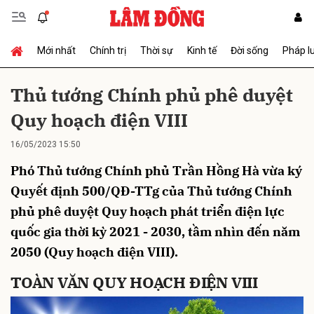
Mới nhất
Chính trị
Thời sự
Kinh tế
Đời sống
Pháp l
Gửi bình luận
Thủ tướng Chính phủ phê duyệt
Quy hoạch điện VIII
16/05/2023 15:50
Phó Thủ tướng Chính phủ Trần Hồng Hà vừa ký
Quyết định 500/QĐ-TTg của Thủ tướng Chính
phủ phê duyệt Quy hoạch phát triển điện lực
Hủy
Gửi
quốc gia thời kỳ 2021 - 2030, tầm nhìn đến năm
2050 (Quy hoạch điện VIII).
TOÀN VĂN QUY HOẠCH ĐIỆN VIII