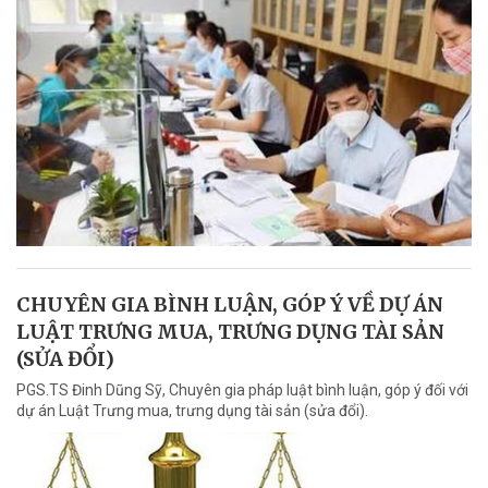
CHUYÊN GIA BÌNH LUẬN, GÓP Ý VỀ DỰ ÁN
LUẬT TRƯNG MUA, TRƯNG DỤNG TÀI SẢN
(SỬA ĐỔI)
PGS.TS Đinh Dũng Sỹ, Chuyên gia pháp luật bình luận, góp ý đối với
dự án Luật Trưng mua, trưng dụng tài sản (sửa đổi).