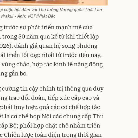
ại cuộc hội đàm với Thủ tướng Vương quốc Thái Lan
virakul - Ảnh: VGP/Nhật Bắc
ng trước sự phát triển mạnh mẽ của
trong 50 năm qua kể từ khi thiết lập
2026); đánh giá quan hệ song phương
át triển tốt đẹp nhất từ trước đến nay,
rị vững chắc, hợp tác kinh tế năng động
àng gắn bó.
g cường tin cậy chính trị thông qua duy
ng trao đổi đoàn, tiếp xúc cấp cao và
; phát huy hiệu quả các cơ chế hợp tác
ệt là cơ chế họp Nội các chung cấp Thủ
 cấp Bộ; phối hợp chặt chẽ nhằm triển
c Chiến lược toàn diện trong thời gian