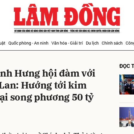
bình luận
uật
Quốc phòng - An ninh
Văn hóa - Giải trí
Du lịch
Chính sách
Công
ĐỌC T
inh Hưng hội đàm với
Lan: Hướng tới kim
i song phương 50 tỷ
Hủy
G