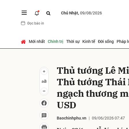
Chủ Nhật,
09/08/2026
Đọc báo in
Gửi 
Mới nhất
Chính trị
Thời sự
Kinh tế
Đời sống
Pháp l
Thủ tướng Lê M
Thủ tướng Thái 
ngạch thương mạ
USD
Baochinhphu.vn
09/06/2026 07:47