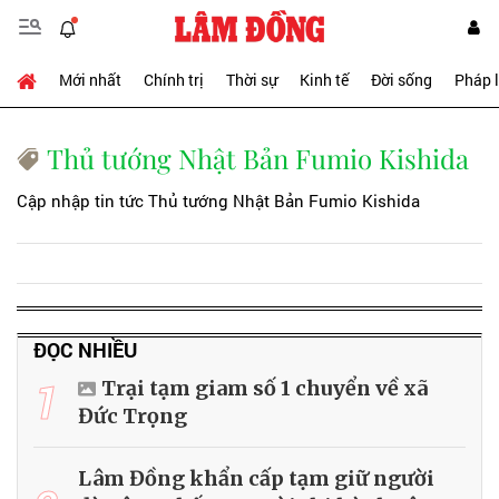
Mới nhất
Chính trị
Thời sự
Kinh tế
Đời sống
Pháp 
Thủ tướng Nhật Bản Fumio Kishida
Cập nhập tin tức Thủ tướng Nhật Bản Fumio Kishida
ĐỌC NHIỀU
1
Trại tạm giam số 1 chuyển về xã
Đức Trọng
Lâm Đồng khẩn cấp tạm giữ người