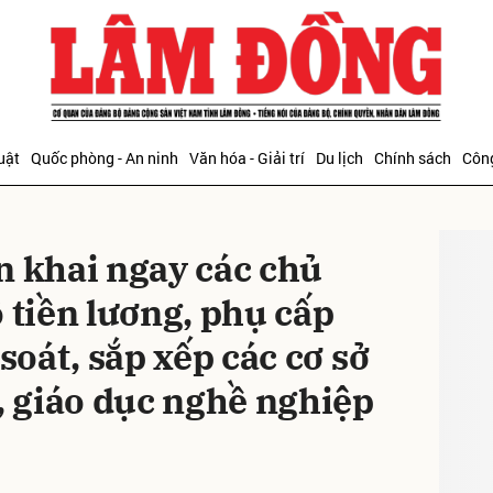
bình luận
uật
Quốc phòng - An ninh
Văn hóa - Giải trí
Du lịch
Chính sách
Công
ĐỌC T
n khai ngay các chủ
 tiền lương, phụ cấp
soát, sắp xếp các cơ sở
Hủy
G
, giáo dục nghề nghiệp