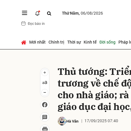
Thứ Năm,
06/08/2026
Đọc báo in
Gửi 
Mới nhất
Chính trị
Thời sự
Kinh tế
Đời sống
Pháp l
Thủ tướng: Triể
trương về chế độ
cho nhà giáo; rà 
giáo dục đại học
17/09/2025 07:40
Hà Văn