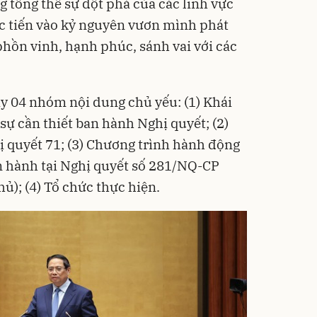
g tổng thể sự đột phá của các lĩnh vực
c tiến vào kỷ nguyên vươn mình phát
phồn vinh, hạnh phúc, sánh vai với các
ày 04 nhóm nội dung chủ yếu: (1) Khái
 sự cần thiết ban hành Nghị quyết; (2)
ị quyết 71; (3) Chương trình hành động
n hành tại Nghị quyết số 281/NQ-CP
ủ); (4) Tổ chức thực hiện.