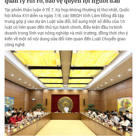
quản lý rủi ro, bảo vệ quyền lợi người dân
Tại phiên thảo luận ở Tổ 7, Kỳ họp không thường lệ thứ nhất, Quốc
hội khóa XVI diễn ra ngày 7/8, các ĐBQH tỉnh Lâm Đồng đã tập
trung góp ý vào dự án Luật sửa đổi, bổ sung một số điều của 10
luật có liên quan đến thủ tục hành chính, điều kiện đầu tư kinh
doanh trong lĩnh vực nông nghiệp và môi trường; đồng thời cho ý
kiến về một số nội dung sửa đổi liên quan đến Luật Chuyển giao
công nghệ.