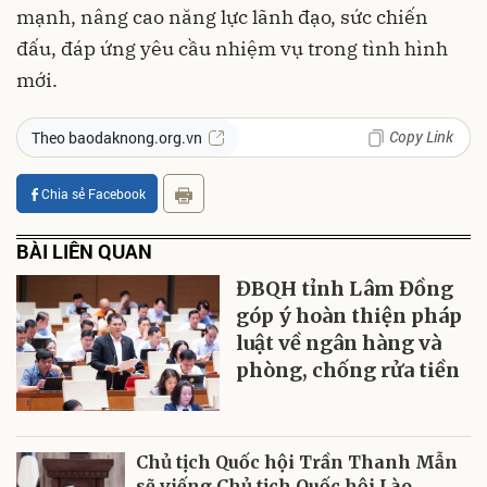
mạnh, nâng cao năng lực lãnh đạo, sức chiến
đấu, đáp ứng yêu cầu nhiệm vụ trong tình hình
mới.
Copy Link
Theo baodaknong.org.vn
Chia sẻ Facebook
BÀI LIÊN QUAN
ĐBQH tỉnh Lâm Đồng
góp ý hoàn thiện pháp
luật về ngân hàng và
phòng, chống rửa tiền
Chủ tịch Quốc hội Trần Thanh Mẫn
sẽ viếng Chủ tịch Quốc hội Lào