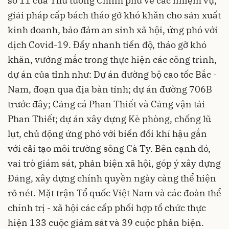
số 11 của Thủ tướng Chính phủ về các nhiệm vụ,
giải pháp cấp bách tháo gỡ khó khăn cho sản xuất
kinh doanh, bảo đảm an sinh xã hội, ứng phó với
dịch Covid-19. Đẩy nhanh tiến độ, tháo gỡ khó
khăn, vướng mắc trong thực hiện các công trình,
dự án của tỉnh như: Dự án đường bộ cao tốc Bắc -
Nam, đoạn qua địa bàn tỉnh; dự án đường 706B
trước đây; Cảng cá Phan Thiết và Cảng vận tải
Phan Thiết; dự án xây dựng Kè phòng, chống lũ
lụt, chủ động ứng phó với biến đổi khí hậu gắn
với cải tạo môi trường sông Cà Ty. Bên cạnh đó,
vai trò giám sát, phản biện xã hội, góp ý xây dựng
Đảng, xây dựng chính quyền ngày càng thể hiện
rõ nét. Mặt trận Tổ quốc Việt Nam và các đoàn thể
chính trị - xã hội các cấp phối hợp tổ chức thực
hiện 133 cuộc giám sát và 39 cuộc phản biện.