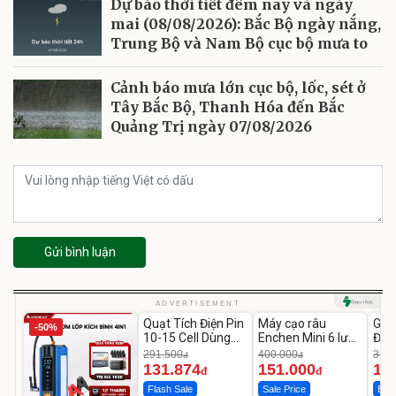
Dự báo thời tiết đêm nay và ngày
mai (08/08/2026): Bắc Bộ ngày nắng,
Trung Bộ và Nam Bộ cục bộ mưa to
Cảnh báo mưa lớn cục bộ, lốc, sét ở
Tây Bắc Bộ, Thanh Hóa đến Bắc
Quảng Trị ngày 07/08/2026
Gửi bình luận
Unmute
Unmute
U
ADVERTISEMENT
Quạt Tích Điện Pin
Máy cạo râu
GEP
-50%
-54%
-62%
10-15 Cell Dùng
Enchen Mini 6 lưỡi
Đùi
Liên Tục 4-8H
dao kép mỏng
Cao
291.500
400.000
319.
đ
đ
131.874
151.000
14
đ
đ
Flash Sale
Sale Price
Best