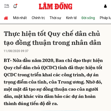
Mới nhất
Chính trị
Thời sự
Kinh tế
Đời sống
Pháp l
Gửi bình luận
Thực hiện tốt Quy chế dân chủ
tạo đồng thuận trong nhân dân
11/08/2020 09:37
BT- Nửa đầu năm 2020, Ban chỉ đạo thực hiện
Quy chế dân chủ (QCDC) tỉnh đã thực hiện tốt
QCDC trong triển khai các công trình, dự án
Hủy
Gửi
trọng điểm của tỉnh, của Trung ương. Nhờ đó,
một mặt đã tạo sự đồng thuận cao của người
dân, mặt khác vừa đảm bảo các dự án hoàn
thành đúng tiến độ đề ra.