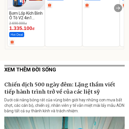
Bơm Lốp Kích Bình
Ô Tô V2 4in1
MEDICAR –
2.690.000
đ
12.000mAh
1.335.100
đ
Hot Deal
XEM THÊM ĐỜI SỐNG
Chiến dịch 500 ngày đêm: Lặng thầm viết
tiếp hành trình trở về của các liệt sỹ
Dưới cái nắng bỏng rát của vùng biên giới hay những cơn mưa bất
chợt, các cán bộ, chiến sỹ, nhân viên y tế vẫn miệt mài lấy mẫu ADN
bằng tất cả sự thành kính và trách nhiệm.