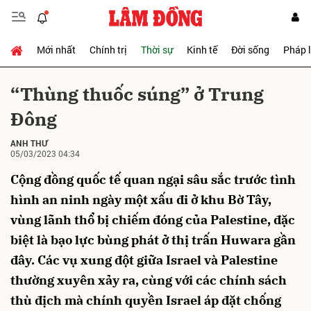
Mới nhất
Chính trị
Thời sự
Kinh tế
Đời sống
Pháp 
Gửi bình luận
“Thùng thuốc súng” ở Trung
Đông
ANH THƯ
05/03/2023 04:34
Cộng đồng quốc tế quan ngại sâu sắc trước tình
hình an ninh ngày một xấu đi ở khu Bờ Tây,
Hủy
Gửi
vùng lãnh thổ bị chiếm đóng của Palestine, đặc
biệt là bạo lực bùng phát ở thị trấn Huwara gần
đây. Các vụ xung đột giữa Israel và Palestine
thường xuyên xảy ra, cùng với các chính sách
thù địch mà chính quyền Israel áp đặt chống