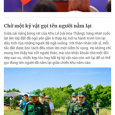
Chờ một kỷ vật gọi tên người nằm lại
Giữa cái nắng bỏng rát của Khu Lê (xã Hòa Thắng), từng nhát cuốc
lật lên lớp đất đã ngủ yên gần 6 thập kỷ, mở ra hành trình tìm lại
dấu tích của những người đã ngã xuống. Với thân nhân liệt sĩ, mỗi
tấc đất được bóc tách đều nhen lên một niềm hi vọng. Họ không chỉ
mong tìm thấy hài cốt người thân, mà còn khắc khoải chờ một đôi
dép cao su, chiếc kẹp tóc hay bất kỳ kỷ vật nào còn sót lại để có thể
gọi đúng tên người đã nằm lại giữa chiến khu năm nào.