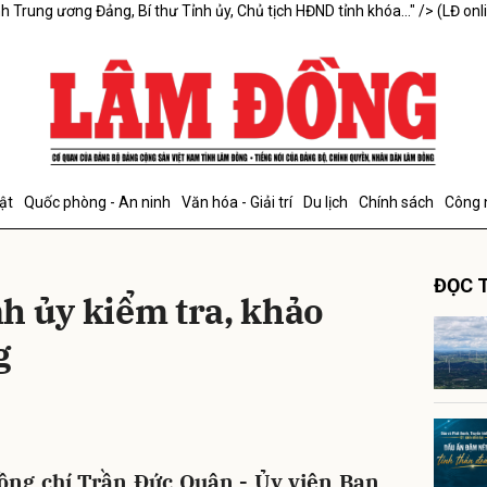
h Trung ương Đảng, Bí thư Tỉnh ủy, Chủ tịch HĐND tỉnh khóa..." />
(LĐ onl
bình luận
ật
Quốc phòng - An ninh
Văn hóa - Giải trí
Du lịch
Chính sách
Công 
ĐỌC T
h ủy kiểm tra, khảo
g
Hủy
G
 đồng chí Trần Đức Quận - Ủy viên Ban