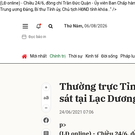
(LĐ online) - Chiều 24/6, đồng chí Trần Đức Quận - Ủy viên Ban Chấp hàn
Trung ương Đảng, Bí thư Tỉnh ủy, Chủ tịch HĐND tỉnh khóa..." />
Thứ Năm,
06/08/2026
Gửi 
Đọc báo in
Mới nhất
Chính trị
Thời sự
Kinh tế
Đời sống
Pháp lu
Thường trực Tỉn
sát tại Lạc Dươn
24/06/2021 07:06
p>
(LĐ online) - Chiều 24/6,