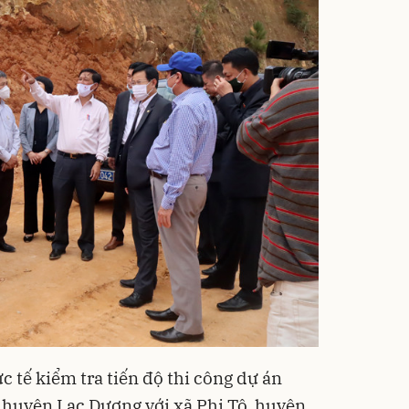
c tế kiểm tra tiến độ thi công dự án
, huyện Lạc Dương với xã Phi Tô, huyện