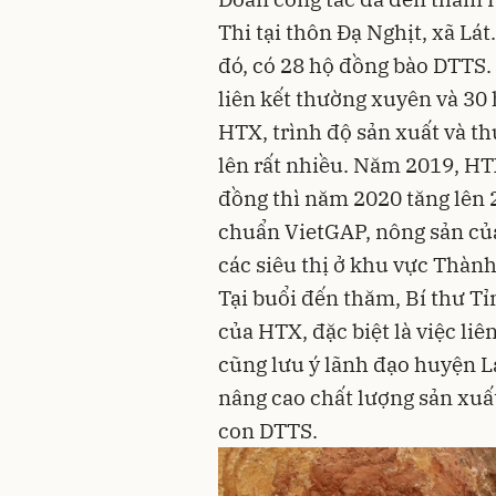
Thi tại thôn Đạ Nghịt, xã Lát
đó, có 28 hộ đồng bào DTTS. 
liên kết thường xuyên và 30 h
HTX, trình độ sản xuất và t
lên rất nhiều. Năm 2019, HT
đồng thì năm 2020 tăng lên 2
chuẩn VietGAP, nông sản của
các siêu thị ở khu vực Thàn
Tại buổi đến thăm, Bí thư T
của HTX, đặc biệt là việc liê
cũng lưu ý lãnh đạo huyện L
nâng cao chất lượng sản xuấ
con DTTS.