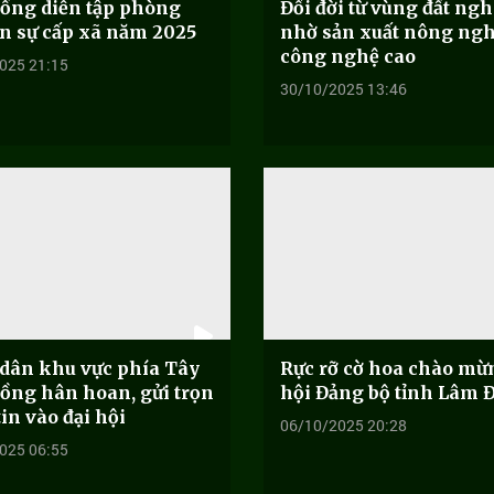
ồng diễn tập phòng
Đổi đời từ vùng đất ng
n sự cấp xã năm 2025
nhờ sản xuất nông ng
công nghệ cao
025 21:15
30/10/2025 13:46
dân khu vực phía Tây
Rực rỡ cờ hoa chào mừ
ồng hân hoan, gửi trọn
hội Đảng bộ tỉnh Lâm 
in vào đại hội
06/10/2025 20:28
025 06:55