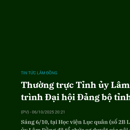
TIN TỨC LÂM ĐỒNG
Thường trực Tỉnh ủy Lâm
trình Đại hội Đảng bộ tỉn
{PV} - 06/10/2025 20:21
Sáng 6/10, tại Học viện Lục quân (số 2B 