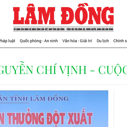
háp luật
Quốc phòng - An ninh
Văn hóa - Giải trí
Du lịch
Chính 
YỄN CHÍ VỊNH - CUỘC