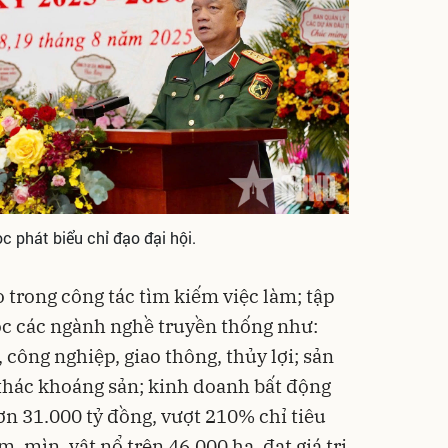
phát biểu chỉ đạo đại hội.
o trong công tác tìm kiếm việc làm; tập
ộc các ngành nghề truyền thống như:
 công nghiệp, giao thông, thủy lợi; sản
 thác khoáng sản; kinh doanh bất động
hơn 31.000 tỷ đồng, vượt 210% chỉ tiêu
m, mìn, vật nổ trên 46.000 ha, đạt giá trị