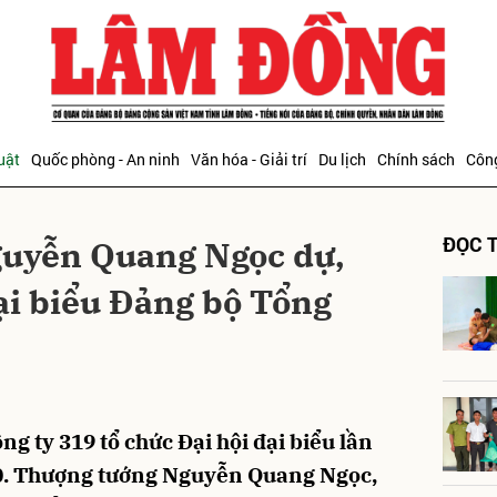
bình luận
uật
Quốc phòng - An ninh
Văn hóa - Giải trí
Du lịch
Chính sách
Công
ĐỌC T
uyễn Quang Ngọc dự,
đại biểu Đảng bộ Tổng
Hủy
G
g ty 319 tổ chức Đại hội đại biểu lần
0. Thượng tướng Nguyễn Quang Ngọc,