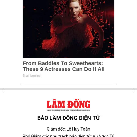
BÁO LÂM ĐỒNG ĐIỆN TỬ
Giám đốc: Lê Huy Toàn
Phó Giám đốc phụ trách báo điện tử: Vũ Ngọc Tú