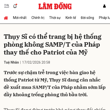
Mới nhất
Chính trị
Thời sự
Kinh tế
Đời sống
Pháp l
Gửi bình luận
Thụy Sĩ có thể trang bị hệ thống
phòng không SAMP/T của Pháp
thay thế cho Patriot của Mỹ
Tuệ Nhân
17/02/2026 20:58
Trước sự chậm trễ trong việc bàn giao hệ
Hủy
Gửi
thống Patriot từ Mỹ, Thụy Sĩ đang cân nhắc
đề xuất mua SAMP/T của Pháp nhằm sớm lấp
đầy khoảng trống phòng thủ bầu trời.
Thụy Sĩ đang đứng trước khả năng thay đổi chiến