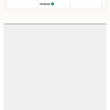
Unilever
5 công cụ tạo tiêu đề và mô tả quảng cáo cho
thương hiệu 2026
SmartAds tổng hợp 5 công cụ tạo headline quảng cáo bằng AI giúp
tiết kiệm thời gian và tối ưu.