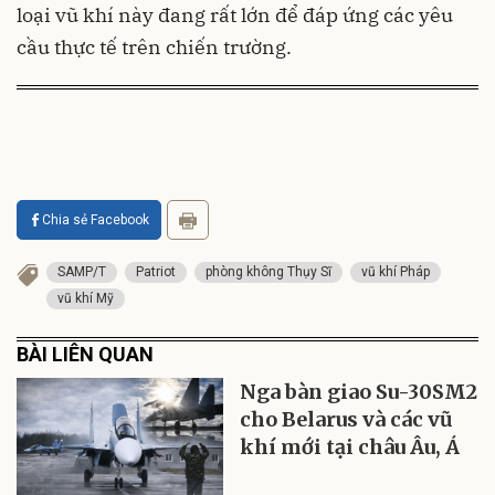
loại vũ khí này đang rất lớn để đáp ứng các yêu
cầu thực tế trên chiến trường.
Chia sẻ Facebook
SAMP/T
Patriot
phòng không Thụy Sĩ
vũ khí Pháp
vũ khí Mỹ
BÀI LIÊN QUAN
Nga bàn giao Su-30SM2
cho Belarus và các vũ
khí mới tại châu Âu, Á