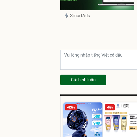
SmartAds
Gửi bình luận
-63%
-6%