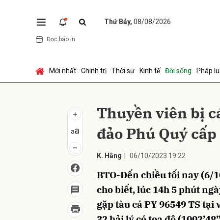
Thứ Bảy,
08/08/2026
Đọc báo in
Gửi 
Mới nhất
Chính trị
Thời sự
Kinh tế
Đời sống
Pháp lu
Thuyền viên bị c
đảo Phú Quý cấp 
K. Hằng
|
06/10/2023 19:22
BTO-Đến chiều tối nay (6/10
cho biết, lúc 14h 5 phút ngà
gặp tàu cá PY 96549 TS tại
32 hải lý có tọa độ (1002’48