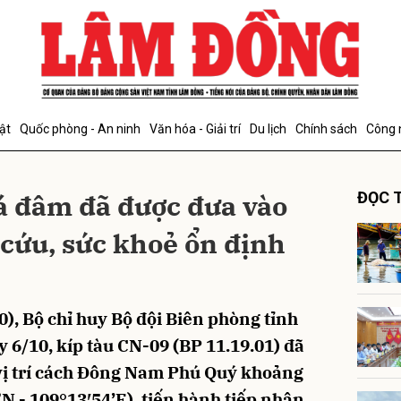
bình luận
ật
Quốc phòng - An ninh
Văn hóa - Giải trí
Du lịch
Chính sách
Công 
á đâm đã được đưa vào
ĐỌC T
cứu, sức khoẻ ổn định
Hủy
G
), Bộ chỉ huy Bộ đội Biên phòng tỉnh
y 6/10, kíp tàu CN-09 (BP 11.19.01) đã
 vị trí cách Đông Nam Phú Quý khoảng
”N - 109°13′54’E), tiến hành tiếp nhận