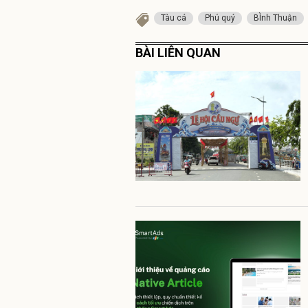
Tàu cá
Phú quý
BÌnh Thuận
BÀI LIÊN QUAN