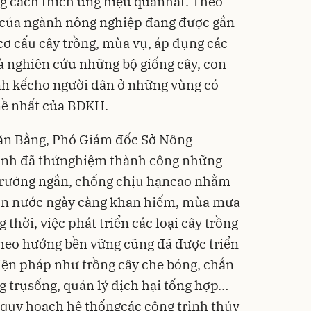
g cách thích ứng hiệu quảnhất. Theo
H của ngành nông nghiệp đang được gắn
cơ cấu cây trồng, mùa vụ, áp dụng các
là nghiên cứu những bộ giống cây, con
h kếcho người dân ở những vùng có
nề nhất của BĐKH.
ăn Bằng, Phó Giám đốc Sở Nông
gành đã thửnghiệm thành công những
 trưởng ngắn, chống chịu hạncao nhằm
uồn nước ngày càng khan hiếm, mùa mưa
thời, việc phát triển các loại cây trồng
theo hướng bền vững cũng đã được triển
iện pháp như trồng cây che bóng, chắn
ồng trụsống, quản lý dịch hại tổng hợp…
 quy hoạch hệ thốngcác công trình thủy