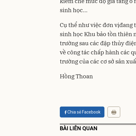
kiềm chế mức độ gia tăng ô
sinh học…
Cụ thể như việc đơn vịđang tr
sinh học Khu bảo tồn thiên 
trường sau các đập thủy điệ
về công tác chấp hành các q
trường của các cơ sở sản xu
Hồng Thoan
Chia sẻ Facebook
BÀI LIÊN QUAN