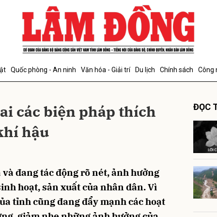
bình luận
ật
Quốc phòng - An ninh
Văn hóa - Giải trí
Du lịch
Chính sách
Công 
ai các biện pháp thích
ĐỌC T
khí hậu
Hủy
G
 và đang tác động rõ nét, ảnh hưởng
sinh hoạt, sản xuất của nhân dân. Vì
của tỉnh cũng đang đẩy mạnh các hoạt
ứng, giảm nhẹ những ảnh hưởng của