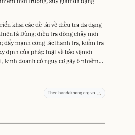
 nhiễm môi trường, suy giảmđa dạng
iển khai các đề tài về điều tra đa dạng
nhiênTà Đùng; điều tra dòng chảy môi
n; đẩy mạnh công tácthanh tra, kiểm tra
uy định của pháp luật về bảo vệmôi
ất, kinh doanh có nguy cơ gây ô nhiễm…
Theo baodaknong.org.vn