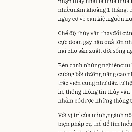
nhận thấy nhất là mùa mưa n
nhiềunăm khoảng 1 tháng, tr
nguy cơ về cạn kiệtnguồn n
Chế độ thủy văn thayđổi cũng
cực đoan gây hậu quả lớn như
hại cho sản xuất, đời sống 
Bên cạnh những nghiêncứu k
cường bồi dưỡng nâng cao 
trắc viên cũng như đầu tư 
hệ thống thông tin thủy văn
nhằm cóđược những thông ti
Với vị trí của mình,ngành n
biện pháp cụ thể để tìm hiể