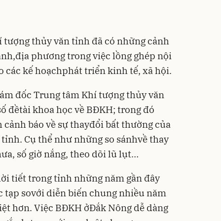
 tượng thủy văn tỉnh đã có những cảnh
ành,địa phương trong việc lồng ghép nội
các kế hoạchphát triển kinh tế, xã hội.
ám đốc Trung tâm Khí tượng thủy văn
 số đềtài khoa học về BĐKH; trong đó
h cảnh báo về sự thayđổi bất thường của
n tỉnh. Cụ thể như những so sánhvề thay
a, số giờ nắng, theo dõi lũ lụt…
hời tiết trong tỉnh những năm gần đây
c tạp sovới diễn biến chung nhiều năm
hiệt hơn. Việc BĐKH ởĐắk Nông dễ dàng