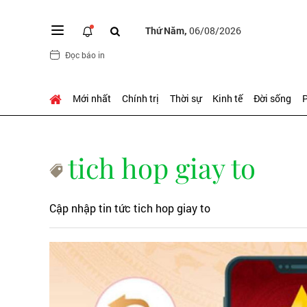
Thứ Năm,
06/08/2026
Đọc báo in
Mới nhất
Chính trị
Thời sự
Kinh tế
Đời sống
P
tich hop giay to
Cập nhập tin tức tich hop giay to