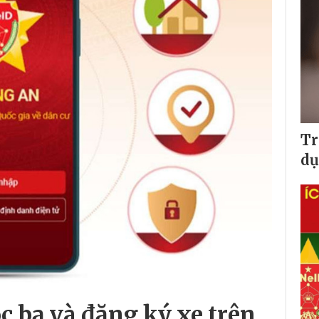
Tr
dụ
c bạ và đăng ký xe trên