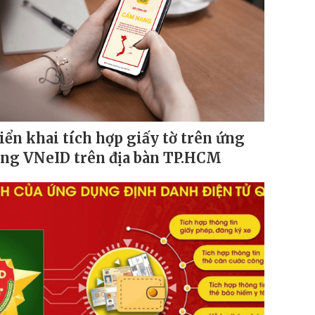
iển khai tích hợp giấy tờ trên ứng
ng VNeID trên địa bàn TP.HCM