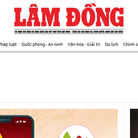
háp luật
Quốc phòng - An ninh
Văn hóa - Giải trí
Du lịch
Chính 