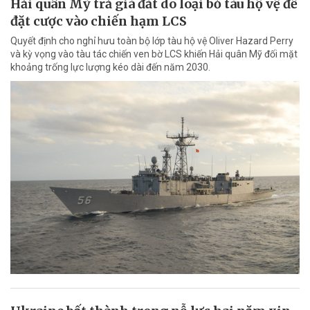
Hải quân Mỹ trả giá đắt do loại bỏ tàu hộ vệ để
đặt cược vào chiến hạm LCS
Quyết định cho nghỉ hưu toàn bộ lớp tàu hộ vệ Oliver Hazard Perry
và kỳ vọng vào tàu tác chiến ven bờ LCS khiến Hải quân Mỹ đối mặt
khoảng trống lực lượng kéo dài đến năm 2030.