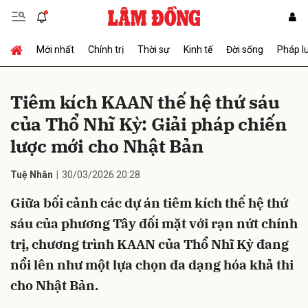
Mới nhất
Chính trị
Thời sự
Kinh tế
Đời sống
Pháp l
Gửi bình luận
Tiêm kích KAAN thế hệ thứ sáu
của Thổ Nhĩ Kỳ: Giải pháp chiến
lược mới cho Nhật Bản
Tuệ Nhân
30/03/2026 20:28
Giữa bối cảnh các dự án tiêm kích thế hệ thứ
Hủy
Gửi
sáu của phương Tây đối mặt với rạn nứt chính
trị, chương trình KAAN của Thổ Nhĩ Kỳ đang
nổi lên như một lựa chọn đa dạng hóa khả thi
cho Nhật Bản.