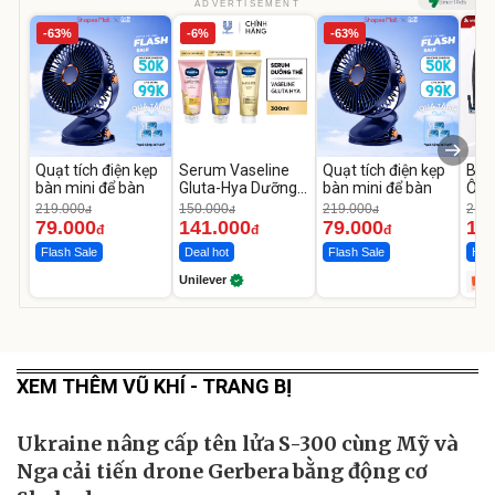
ADVERTISEMENT
-63%
-6%
-63%
Quạt tích điện kẹp
Serum Vaseline
Quạt tích điện kẹp
Bơm
bàn mini để bàn
Gluta-Hya Dưỡng
bàn mini để bàn
Ô T
Da Sáng Mịn Sau 7
MED
219.000
150.000
219.000
2.69
đ
đ
đ
Ngày
12.
79.000
141.000
79.000
1.
đ
đ
đ
Flash Sale
Deal hot
Flash Sale
Hot 
Unilever
XEM THÊM VŨ KHÍ - TRANG BỊ
Ukraine nâng cấp tên lửa S-300 cùng Mỹ và
Nga cải tiến drone Gerbera bằng động cơ