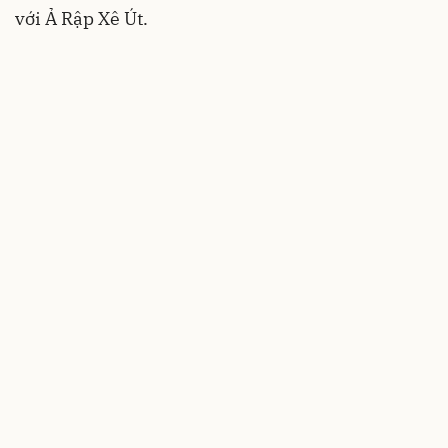
với Ả Rập Xê Út.