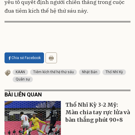
yếu tố quyết định người chiến thắng trong cuộc
đua tiêm kích thế hệ thứ sáu này.
Chia sẻ Facebook
KAAN
Tiêm kích thế hệ thứ sáu
Nhật Bản
Thổ Nhĩ Kỳ
Quân sự
BÀI LIÊN QUAN
Thổ Nhĩ Kỳ 3-2 Mỹ:
Màn chia tay rực lửa và
bàn thắng phút 90+8