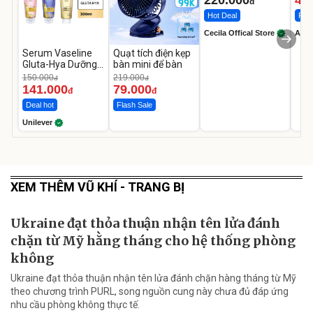
220.000
46
đ
Hot Deal
Flas
Cecila Offical Store
A do
Serum Vaseline
Quạt tích điện kẹp
Gluta-Hya Dưỡng
bàn mini để bàn
Da Sáng Mịn Sau 7
150.000
219.000
đ
đ
Ngày
141.000
79.000
đ
đ
Deal hot
Flash Sale
Unilever
XEM THÊM VŨ KHÍ - TRANG BỊ
Ukraine đạt thỏa thuận nhận tên lửa đánh
chặn từ Mỹ hằng tháng cho hệ thống phòng
không
Ukraine đạt thỏa thuận nhận tên lửa đánh chặn hàng tháng từ Mỹ
theo chương trình PURL, song nguồn cung này chưa đủ đáp ứng
nhu cầu phòng không thực tế.