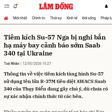
Mới nhất
Chính trị
Thời sự
Kinh tế
Đời sống
Pháp l
Gửi bình luận
Tiêm kích Su-57 Nga bị nghi bắn
hạ máy bay cảnh báo sớm Saab
340 tại Ukraine
Tuệ Nhân
12/05/2026 15:27
Thông tin về việc tiêm kích tàng hình Su-57
Hủy
Gửi
sử dụng tên lửa R-37M tiêu diệt AWACS Saab
340 của Thụy Điển đang gây chú ý, dù chưa có
sự xác nhận chính thức từ các bên.
Nhiều nguồn tin quân sự quốc tế và báo chí Nga