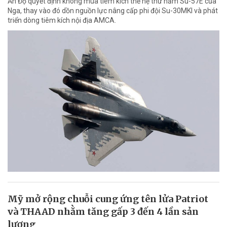
Ấn Độ quyết định không mua tiêm kích thế hệ thứ năm Su-57E của
Nga, thay vào đó dồn nguồn lực nâng cấp phi đội Su-30MKI và phát
triển dòng tiêm kích nội địa AMCA.
Mỹ mở rộng chuỗi cung ứng tên lửa Patriot
và THAAD nhằm tăng gấp 3 đến 4 lần sản
lượng