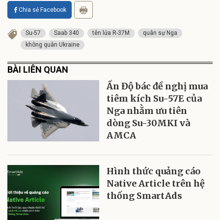
Chia sẻ Facebook
Su-57
Saab 340
tên lửa R-37M
quân sự Nga
không quân Ukraine
BÀI LIÊN QUAN
Ấn Độ bác đề nghị mua
tiêm kích Su-57E của
Nga nhằm ưu tiên
dòng Su-30MKI và
AMCA
Hình thức quảng cáo
Native Article trên hệ
thống SmartAds