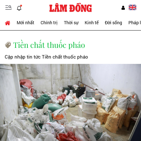
Mới nhất
Chính trị
Thời sự
Kinh tế
Đời sống
Pháp 
Tiền chất thuốc pháo
Cập nhập tin tức Tiền chất thuốc pháo