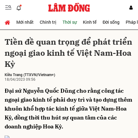
Mới nhất
Chính trị
Thời sự
Kinh tế
Đời sống
Pháp 
Gửi bình luận
Tiền đề quan trọng để phát triển
ngoại giao kinh tế Việt Nam-Hoa
Kỳ
Kiều Trang
(TTXVN/Vietnam+)
18/04/2023 09:56
Đại sứ Nguyễn Quốc Dũng cho rằng công tác
Hủy
Gửi
ngoại giao kinh tế phải duy trì và tạo dựng thêm
khuôn khổ hợp tác kinh tế giữa Việt Nam-Hoa
Kỳ, đồng thời thu hút sự quan tâm của các
doanh nghiệp Hoa Kỳ.