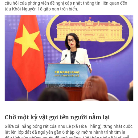
câu hỏi của phóng viên đề nghị cập nhật thông tin liên quan đến
tàu Khôi Nguyên 18 gặp nạn trên biển.
Chờ một kỷ vật gọi tên người nằm lại
Giữa cái nắng bỏng rát của Khu Lê (xã Hòa Thắng), từng nhát cuốc
lật lên lớp đất đã ngủ yên gần 6 thập kỷ, mở ra hành trình tìm lại
dấu tích của những người đã ngã xuống. Với thân nhân liệt sĩ, mỗi