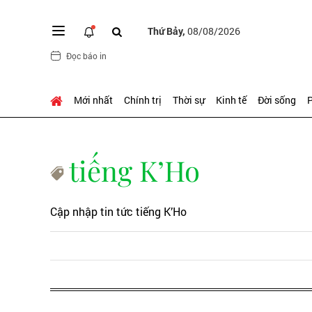
Thứ Bảy,
08/08/2026
Đọc báo in
Mới nhất
Chính trị
Thời sự
Kinh tế
Đời sống
P
tiếng K’Ho
Cập nhập tin tức tiếng K’Ho