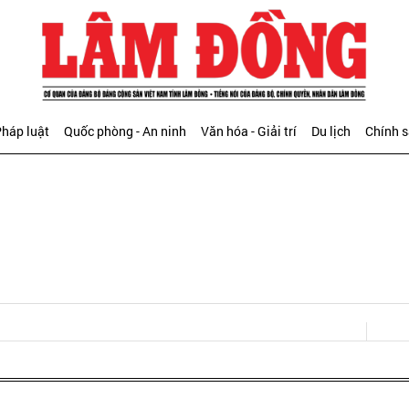
háp luật
Quốc phòng - An ninh
Văn hóa - Giải trí
Du lịch
Chính 