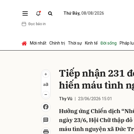
Thứ Bảy,
08/08/2026
Đọc báo in
Gửi 
Mới nhất
Chính trị
Thời sự
Kinh tế
Đời sống
Pháp lu
Tiếp nhận 231 đ
hiến máu tình 
Thy Vũ
23/06/2026 15:01
Hưởng ứng Chiến dịch “Nh
ngày 23/6, Hội Chữ thập đỏ 
máu tình nguyện xã Đức Tr