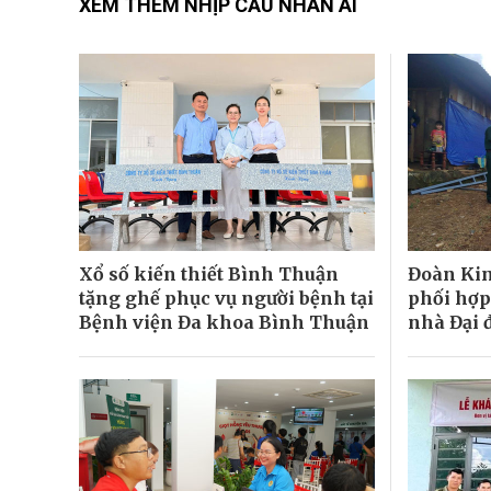
XEM THÊM NHỊP CẦU NHÂN ÁI
Xổ số kiến thiết Bình Thuận
Đoàn Kin
tặng ghế phục vụ người bệnh tại
phối hợp
Bệnh viện Đa khoa Bình Thuận
nhà Đại 