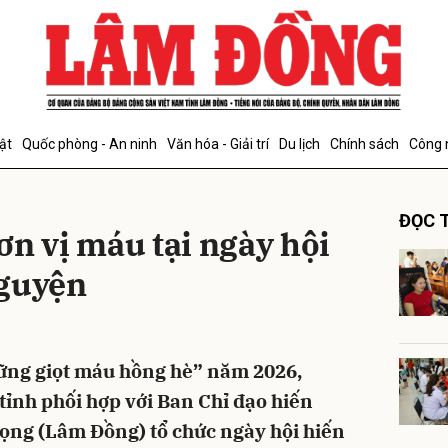
bình luận
ật
Quốc phòng - An ninh
Văn hóa - Giải trí
Du lịch
Chính sách
Công 
ĐỌC T
ơn vị máu tại ngày hội
nguyện
Hủy
G
ững giọt máu hồng hè” năm 2026,
tỉnh phối hợp với Ban Chỉ đạo hiến
ọng (Lâm Đồng) tổ chức ngày hội hiến