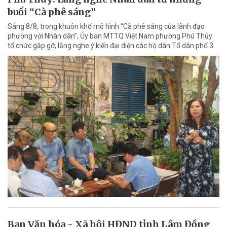
buổi “Cà phê sáng”
Sáng 8/8, trong khuôn khổ mô hình “Cà phê sáng của lãnh đạo
phường với Nhân dân”, Ủy ban MTTQ Việt Nam phường Phú Thủy
tổ chức gặp gỡ, lắng nghe ý kiến đại diện các hộ dân Tổ dân phố 3.
Ban Văn hóa - Xã hội HĐND tỉnh Lâm Đồng