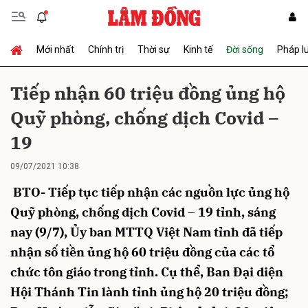
Mới nhất
Chính trị
Thời sự
Kinh tế
Đời sống
Pháp l
Gửi bình luận
Tiếp nhận 60 triệu đồng ủng hộ
Quỹ phòng, chống dịch Covid –
19
09/07/2021 10:38
BTO- Tiếp tục tiếp nhận các nguồn lực ủng hộ
Hủy
Gửi
Quỹ phòng, chống dịch Covid – 19 tỉnh, sáng
nay (9/7), Ủy ban MTTQ Việt Nam tỉnh đã tiếp
nhận số tiền ủng hộ 60 triệu đồng của các tổ
chức tôn giáo trong tỉnh. Cụ thể, Ban Đại diện
Hội Thánh Tin lành tỉnh ủng hộ 20 triệu đồng;