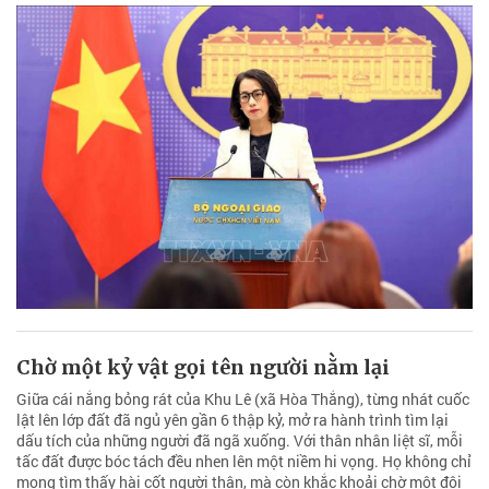
Chờ một kỷ vật gọi tên người nằm lại
Giữa cái nắng bỏng rát của Khu Lê (xã Hòa Thắng), từng nhát cuốc
lật lên lớp đất đã ngủ yên gần 6 thập kỷ, mở ra hành trình tìm lại
dấu tích của những người đã ngã xuống. Với thân nhân liệt sĩ, mỗi
tấc đất được bóc tách đều nhen lên một niềm hi vọng. Họ không chỉ
mong tìm thấy hài cốt người thân, mà còn khắc khoải chờ một đôi