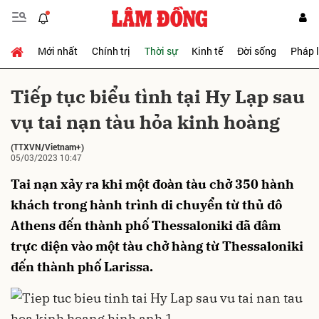
Mới nhất
Chính trị
Thời sự
Kinh tế
Đời sống
Pháp 
Gửi bình luận
Tiếp tục biểu tình tại Hy Lạp sau
vụ tai nạn tàu hỏa kinh hoàng
(TTXVN/Vietnam+)
05/03/2023 10:47
Tai nạn xảy ra khi một đoàn tàu chở 350 hành
khách trong hành trình di chuyển từ thủ đô
Hủy
Gửi
Athens đến thành phố Thessaloniki đã đâm
trực diện vào một tàu chở hàng từ Thessaloniki
đến thành phố Larissa.