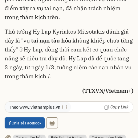
điểm xảy ra vụ tai nạn, đã nhận trách nhiệm
trong thảm kịch trên.
Thủ tướng Hy Lạp Kyriakos Mitsotakis đánh giá
đây là "vụ
tai nạn tàu hỏa
khủng khiếp chưa từng
thấy" ở Hy Lạp, đồng thời cam kết cơ quan chức
năng sẽ điều tra đầy đủ. Hy Lạp đã để quốc tang
3 ngày, từ ngày 1/3, tưởng niệm các nạn nhân vụ
trong thảm kịch./.
(TTXVN/Vietnam+)
Copy Link
Theo www.vietnamplus.vn
Chia sẻ Facebook
Tai nạn tàu hỏa
Biểu tình tại Hy Lạp
Tai nạn thảm khốc