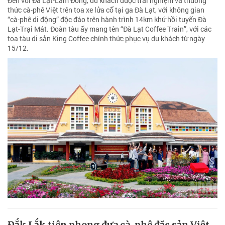
Đến với Đà Lạt-Lâm Đồng, du khách được trải nghiệm và thưởng
thức cà-phê Việt trên toa xe lửa cổ tại ga Đà Lạt, với không gian
“cà-phê di động” độc đáo trên hành trình 14km khứ hồi tuyến Đà
Lạt-Trại Mát. Đoàn tàu ấy mang tên “Đà Lạt Coffee Train”, với các
toa tàu di sản King Coffee chính thức phục vụ du khách từ ngày
15/12.
Đắk Lắk tiên phong đưa cà-phê đặc sản Việt