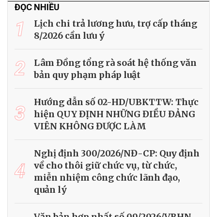
ĐỌC NHIỀU
1
Lịch chi trả lương hưu, trợ cấp tháng
8/2026 cần lưu ý
2
Lâm Đồng tổng rà soát hệ thống văn
bản quy phạm pháp luật
Hướng dẫn số 02-HD/UBKTTW: Thực
3
hiện QUY ĐỊNH NHỮNG ĐIỀU ĐẢNG
VIÊN KHÔNG ĐƯỢC LÀM
Nghị định 300/2026/NĐ-CP: Quy định
4
về cho thôi giữ chức vụ, từ chức,
miễn nhiệm công chức lãnh đạo,
quản lý
Văn bản hợp nhất số 09/2026/VBHN-