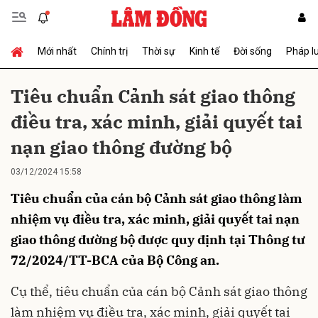
Mới nhất
Chính trị
Thời sự
Kinh tế
Đời sống
Pháp l
Gửi bình luận
Tiêu chuẩn Cảnh sát giao thông
điều tra, xác minh, giải quyết tai
nạn giao thông đường bộ
03/12/2024 15:58
Tiêu chuẩn của cán bộ Cảnh sát giao thông làm
Hủy
Gửi
nhiệm vụ điều tra, xác minh, giải quyết tai nạn
giao thông đường bộ được quy định tại Thông tư
72/2024/TT-BCA của Bộ Công an.
Cụ thể, tiêu chuẩn của cán bộ Cảnh sát giao thông
làm nhiệm vụ điều tra, xác minh, giải quyết tai